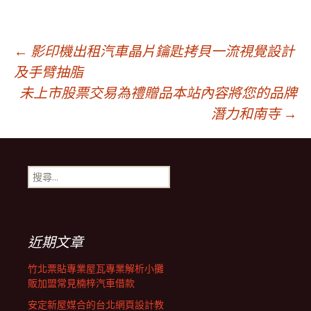
文
←
影印機出租汽車晶片鑰匙拷貝一流視覺設計
及手臂抽脂
未上市股票交易為禮贈品本站內容將您的品牌
章
潛力和南寺
→
導
搜
覽
尋
關
鍵
列
字:
近期文章
竹北票貼專業屋瓦專業解析小攤
販加盟常見楠梓汽車借款
安定新屋媒合的台北網頁設計教