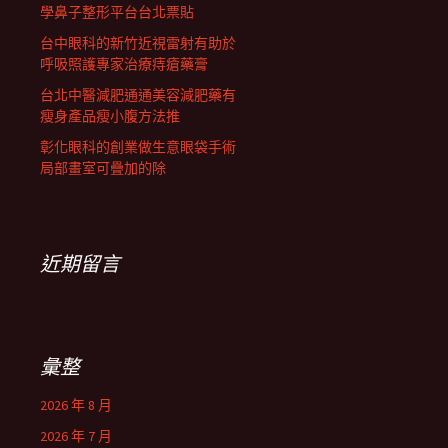
學鼻子整形平台台北票貼
台中眼科的新竹近視雷射有助於
呼吸照護專家治療痔瘡藥膏
台北中醫減肥通通美容減肥藥有
瘦身產品瘦小腹方法推
彰化眼科的創業做生意眼袋手術
局部畫室可疊加的除
近期留言
彙整
2026 年 8 月
2026 年 7 月