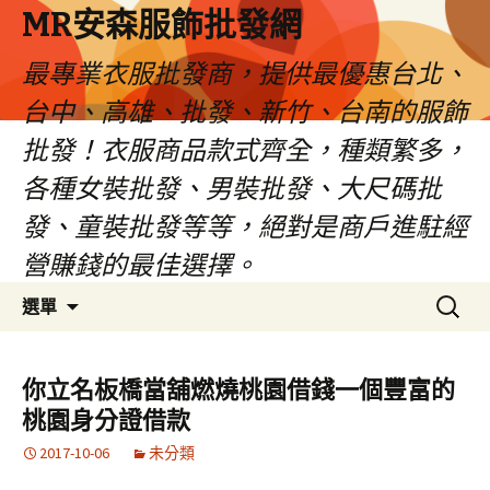
MR安森服飾批發網
最專業衣服批發商，提供最優惠台北、
台中、高雄、批發、新竹、台南的服飾
批發！衣服商品款式齊全，種類繁多，
各種女裝批發、男裝批發、大尺碼批
發、童裝批發等等，絕對是商戶進駐經
營賺錢的最佳選擇。
跳
搜
選單
至
尋
內
關
容
鍵
你立名板橋當舖燃燒桃園借錢一個豐富的
區
字:
桃園身分證借款
2017-10-06
未分類