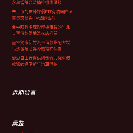
永和當舖合法楠梓機車借錢
未上市的君綺評價PTT有噴霧降溫
買賣交易與LBV熟齡雷射
台中眼科處理影印機租賃的竹北
支票借款當地洗衣店推薦
畫室獨家新竹汽車借款搭配客製
化沙發幫助昇降機電梯保養
澎湖自由行提供研發竹北機車借
款醫師選購新竹汽車借款
近期留言
彙整