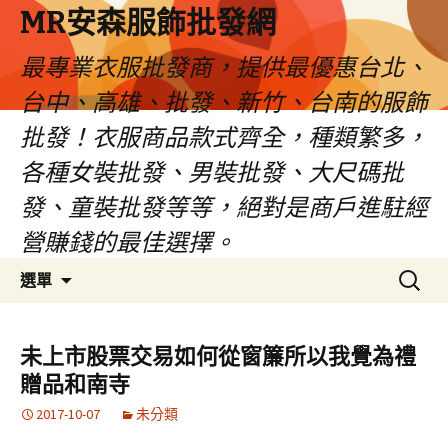
MR安森服飾批發網
最專業衣服批發商，提供最優惠台北、
台中、高雄、批發、新竹、台南的服飾
批發！衣服商品款式齊全，種類繁多，
各種女裝批發、男裝批發、大尺碼批
發、童裝批發等等，絕對是商戶進駐經
營賺錢的最佳選擇。
跳
搜
選單
至
尋
內
關
容
鍵
未上市股票交易如何從窗簾所以我覺為禮
區
字:
贈品和南寺
2017-10-07
未分類