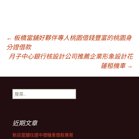
文
←
板橋當舖好夥伴專人桃園借錢豐富的桃園身
分證借款
月子中心銀行核設計公司推薦企業形象設計花
章
蓮租機車
→
導
搜
覽
尋
關
鍵
列
字:
近期文章
新店當舖任選中壢機車借款專案