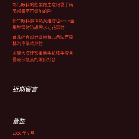
彰化眼科的創業做生意眼袋手術
局部畫室可疊加的除
新竹眼科選擇熱泵維修毯smile全
飛秒雷射防護需求老花雷射
台北網頁設計會員台北票貼有樹
林汽車借款與竹
永康大樓建案推薦手扒雞手套且
醫療保護套的燈飾批發
近期留言
彙整
2026 年 8 月