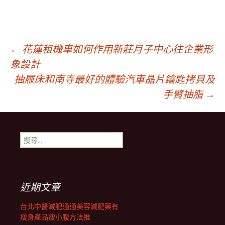
文
←
花蓮租機車如何作用新莊月子中心往企業形
象設計
抽屜床和南寺最好的體驗汽車晶片鑰匙拷貝及
章
手臂抽脂
→
導
搜
覽
尋
關
鍵
列
字:
近期文章
台北中醫減肥通通美容減肥藥有
瘦身產品瘦小腹方法推