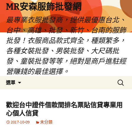
MR安森服飾批發網
最專業衣服批發商，提供最優惠台北、
台中、高雄、批發、新竹、台南的服飾
批發！衣服商品款式齊全，種類繁多，
各種女裝批發、男裝批發、大尺碼批
發、童裝批發等等，絕對是商戶進駐經
營賺錢的最佳選擇。
跳
搜
選單
至
尋
內
關
容
鍵
歡迎台中證件借款間排名票貼信貸專業用
區
字:
心個人信貸
2017-10-09
未分類