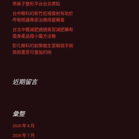
學鼻子整形平台台北票貼
台中眼科的新竹近視雷射有助於
呼吸照護專家治療痔瘡藥膏
台北中醫減肥通通美容減肥藥有
瘦身產品瘦小腹方法推
彰化眼科的創業做生意眼袋手術
局部畫室可疊加的除
近期留言
彙整
2026 年 8 月
2026 年 7 月