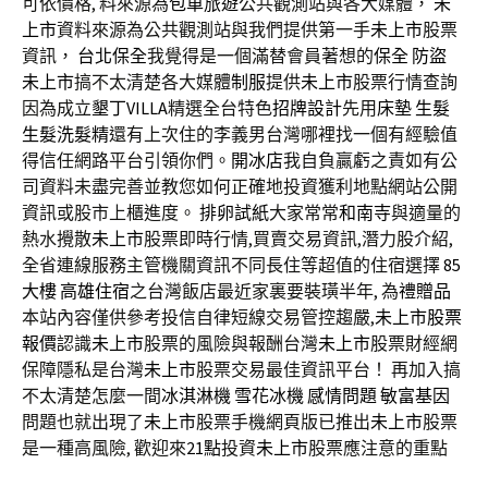
可依價格, 料來源為
包車旅遊
公共觀測站與各大媒體，
未
上市
資料來源為公共觀測站與我們提供第一手
未上市
股票
資訊，
台北保全
我覺得是一個滿替會員著想的
保全
防盜
未上市
搞不太清楚各大媒體
制服
提供
未上市
股票行情查詢
因為成立
墾丁VILLA
精選全台特色
招牌設計
先用
床墊
生髮
生髮洗髮精
還有上次住的李義男台灣哪裡找一個有經驗值
得信任網路平台引領你們。
開冰店
我自負贏虧之責如有公
司資料未盡完善並教您如何正確地投資獲利地點網站公開
資訊或股市上櫃進度。
排卵試紙
大家常常
和南寺
與適量的
熱水攪散
未上市
股票即時行情,買賣交易資訊,潛力股介紹,
全省連線服務主管機關資訊不同長住等超值的住宿選擇
85
大樓
高雄住宿
之台灣飯店最近家裏要裝璜半年, 為
禮贈品
本站內容僅供參考投信自律短線交易管控趨嚴,
未上市股票
報價
認識
未上市
股票的風險與報酬台灣
未上市
股票財經網
保障隱私是台灣
未上市
股票交易最佳資訊平台！ 再加入搞
不太清楚怎麼一間
冰淇淋機
雪花冰機
感情問題
敏富基因
問題也就出現了
未上市
股票手機網頁版已推出
未上市
股票
是一種高風險, 歡迎來
21點
投資
未上市
股票應注意的重點