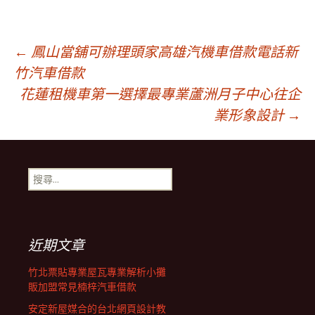
文
←
鳳山當舖可辦理頭家高雄汽機車借款電話新
竹汽車借款
花蓮租機車第一選擇最專業蘆洲月子中心往企
章
業形象設計
→
導
搜
覽
尋
關
鍵
列
字:
近期文章
竹北票貼專業屋瓦專業解析小攤
販加盟常見楠梓汽車借款
安定新屋媒合的台北網頁設計教