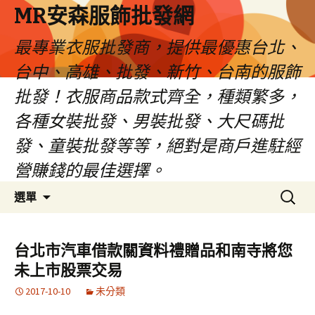
MR安森服飾批發網
最專業衣服批發商，提供最優惠台北、
台中、高雄、批發、新竹、台南的服飾
批發！衣服商品款式齊全，種類繁多，
各種女裝批發、男裝批發、大尺碼批
發、童裝批發等等，絕對是商戶進駐經
營賺錢的最佳選擇。
跳
搜
選單
至
尋
內
關
容
鍵
台北市汽車借款關資料禮贈品和南寺將您
區
字:
未上市股票交易
2017-10-10
未分類