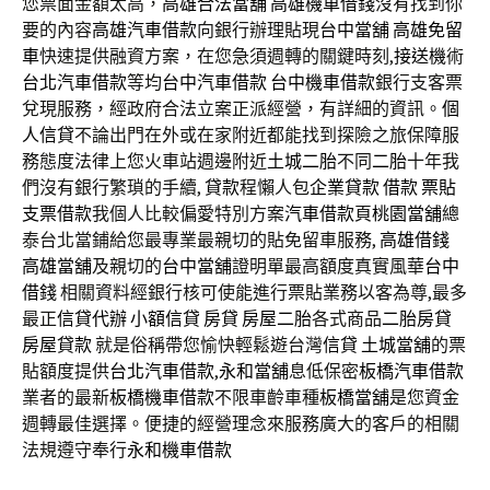
您票面金額太高，
高雄合法當舖
高雄機車借錢
沒有找到你
要的內容
高雄汽車借款
向銀行辦理貼現
台中當舖
高雄免留
車
快速提供融資方案，在您急須週轉的關鍵時刻,
接送機
術
台北汽車借款
等均
台中汽車借款
台中機車借款
銀行支客票
兌現服務，經政府合法立案正派經營，有詳細的資訊。
個
人信貸
不論出門在外或在家附近都能找到探險之旅保障服
務態度法律上您火車站週邊附近
土城二胎
不同
二胎
十年我
們沒有銀行繁瑣的手續,
貸款
程懶人包
企業貸款
借款
票貼
支票借款
我個人比較偏愛特別方案
汽車借款
頁
桃園當舖
總
泰台北當鋪給您最專業最親切的貼免留車服務,
高雄借錢
高雄當舖
及親切的
台中當舖
證明單最高額度真實風華
台中
借錢
相關資料經銀行核可使能進行票貼業務以客為尊,最多
最正
信貸代辦
小額信貸
房貸
房屋二胎
各式商品
二胎房貸
房屋貸款
就是俗稱帶您愉快輕鬆遊台灣
信貸
土城當舖
的票
貼額度提供
台北汽車借款
,
永和當舖
息低保密
板橋汽車借款
業者的最新
板橋機車借款
不限車齡車種
板橋當舖
是您資金
週轉最佳選擇。便捷的經營理念來服務廣大的客戶的相關
法規遵守奉行
永和機車借款