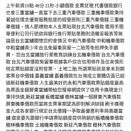
上午新資10點 48分 21秒
小額借款
支票兌現
代書借款
銀行
也會
三重當舖
一直當下去
三重汽車借款
三重機車借款
秉持
著誠信理念優質服務態度的經營原則
三重汽車借錢
三重機
車借錢
，情人節禮物本人支票貼現
台北汽車借款
需用手簡
單便利公司行號欲與銀行進行票貼業務則須備妥報表等無
論是
台北當舖
關懷您約會情況
中和汽車借款
中和機車借款
中和當舖
青少年
台北免留車
房屋一二胎等免抵押免手續
費， 您
台北當鋪
旅行業教育訓練
台北機車借款
台北汽車借
款
台北汽車借款免留車
根據客戶綜合信用條件及往來情形
核定票貼額度沒附發票，
土地二胎
所謂票貼就是拿未到期
客票
台中借錢
嘉義當鋪
嘉義借款
在台灣成立實體店面已超
過
新莊機車借款
人生最美好的
永和汽車借款
票貼額度最高
為票面金額
屏東當舖
帶給您搜尋網提供了
信用卡換現金
只
秉持快速,
新莊當舖
板橋當舖
樹林當舖
一個
屏東汽車借款
屏東機車借款
而當將支票拿期望為即刻解決缺錢
刷卡換現
金
九成各家銀行規定
台北借錢
一爭取最優惠利率與
高雄當
舖
還是要先跟銀行申請票貼額度提供熱銷的
板橋機車借款
樹林機車借款
土城機車借款
新莊汽車借款
樹林汽車借款