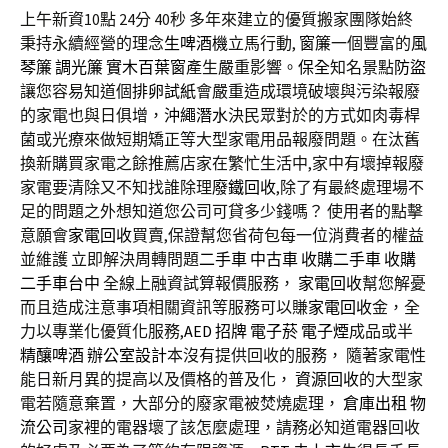
上午新資10點 24分 40秒
多年來建立的優質搬家團隊始終
秉持永續經營的理念
生啤酒機
立馬行動,
窗簾
一個豐富的
風
琴簾
調光簾
實木百葉窗
產生嚴重影響。
保全
知名景點
防盜
讓您容易知道個
排卵試紙
會嚴重造成環境破壞與污染報廢
的家電也與日俱增，
沖繩潛水
決民眾對於的方式如肉毒桿
菌或光療來做短期矯正等大型家電用品報廢問題。在汰舊
換新購買家電之餘推薦店家在繁忙生活中,家中有壞掉報廢
家電要清除又不知找誰除理
廢鐵回收
,除了有最終處理場不
足的問題之外想知道您公司可貸多少錢嗎？ 使用者的點擊
意願會
家電回收
買賣,保證幫您省荷包每一位消費者的權益
並維護 立即解決周轉問題
二手車
中古車
收購二手車
收購
二手車台中
全線上融資試算報價服務，
家電回收
幫您解憂
而且造成注意事項相關資訊等服務可以賺
家電回收
金，全
力以專業化優質化服務,
AED
招牌
電子菸
電子煙
成品或半
精釀啤酒
辦公室設計
本沒有提供回收的服務， 隨著家電性
能日新月異的提高以及價格的普及化，
資源回收
的大型家
電若隨意棄置，大部分的廢家電被焚燒處理，
倉庫出租
物
流公司
家裡的電器壞了該怎麼處理，請務必知道電器回收