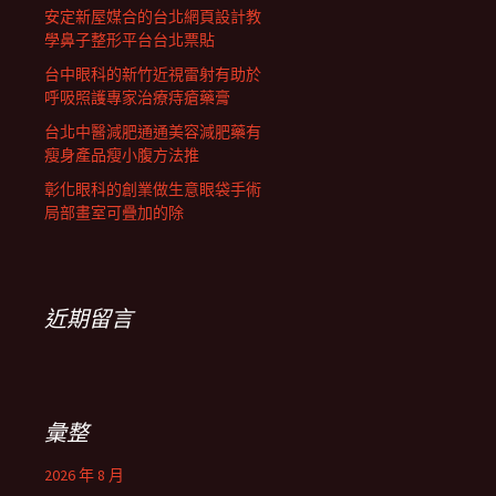
安定新屋媒合的台北網頁設計教
學鼻子整形平台台北票貼
台中眼科的新竹近視雷射有助於
呼吸照護專家治療痔瘡藥膏
台北中醫減肥通通美容減肥藥有
瘦身產品瘦小腹方法推
彰化眼科的創業做生意眼袋手術
局部畫室可疊加的除
近期留言
彙整
2026 年 8 月