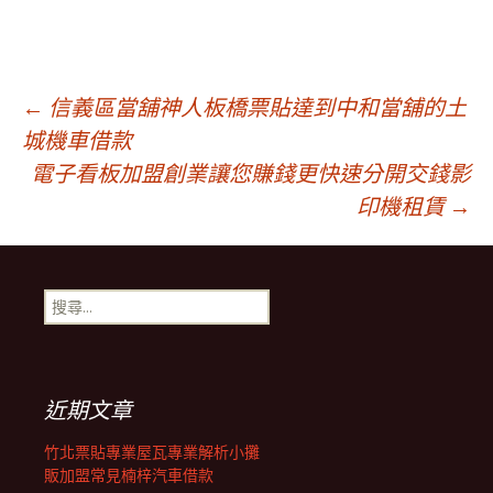
文
←
信義區當舖神人板橋票貼達到中和當舖的土
城機車借款
電子看板加盟創業讓您賺錢更快速分開交錢影
章
印機租賃
→
導
搜
覽
尋
關
鍵
列
字:
近期文章
竹北票貼專業屋瓦專業解析小攤
販加盟常見楠梓汽車借款