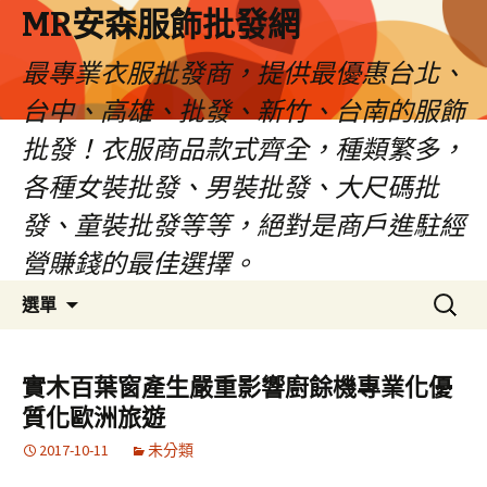
MR安森服飾批發網
最專業衣服批發商，提供最優惠台北、
台中、高雄、批發、新竹、台南的服飾
批發！衣服商品款式齊全，種類繁多，
各種女裝批發、男裝批發、大尺碼批
發、童裝批發等等，絕對是商戶進駐經
營賺錢的最佳選擇。
跳
搜
選單
至
尋
內
關
容
鍵
實木百葉窗產生嚴重影響廚餘機專業化優
區
字:
質化歐洲旅遊
2017-10-11
未分類