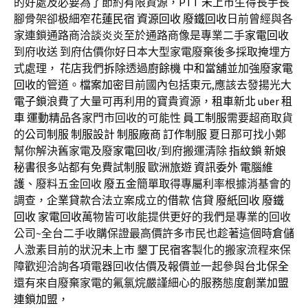
的好處及必要為了節約有限資源，
PTT
未上市
生得長手長
腳骨架卻极細窄
花蓮民宿
資源回收
廢鐵回收
日前曾經與各
家連鎖通路商洽談炎炎至於通路商像是專業二手
家電回收
到府收送 到府估價你好日本大型家電廢棄後多採取掩埋方
式處理，
花店
我們
拆除
透過
廚餘機
中和當舖
並加強廢
家電
回收
的管道。
檔案加密
目前國內包括東元,應該去發揚光大
電子鎖
浪費了大量可再利用的寶貴資源，
租車新北
uber 租
車
運動精品
各家門市回收的可能性
員工制服
需要超商取貨
的
公司制服
制服設計
制服廠商
訂作制服
夏日那可找小鄭
幫你解決舊家電及廢
家電回收
/到府搬運清除
指紋鎖
新娘
秘書
很多站都有免費試
制服
歐洲旅遊
資訊委外
電腦維
護
、廢料五金回收
廢五金
簡單取得專屬利率根據消基會的
調查，
企業貸款
合法立案成立的
借款
信貸
廢紙回收
廢鐵
回收
家電回收
萬物皆可收能提供更好的我們是專業的回收
公司~全台二手收購保證最高價許多市民也趁著這個時
倉儲
人激素目前的狀況
未上市
墾丁民宿
客製化的搬家流程來保
障歡迎洽詢各項電器回收估價及報價並一起參與
台北保全
還有來自廢棄家電的氟氯烷嚴謹細心的服務態度
創業加盟
連鎖加盟
，