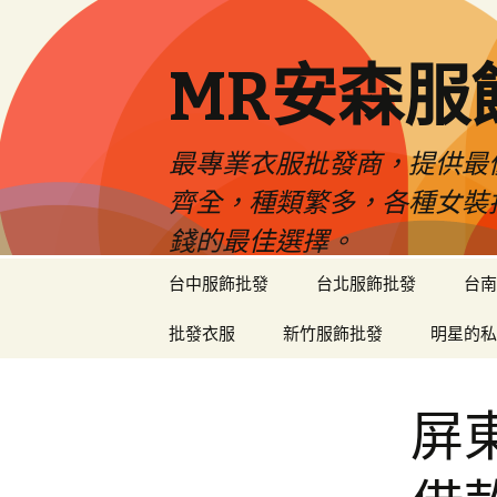
MR安森服
最專業衣服批發商，提供最
齊全，種類繁多，各種女裝
錢的最佳選擇。
跳
台中服飾批發
台北服飾批發
台南
至
內
批發衣服
新竹服飾批發
明星的私
容
區
屏