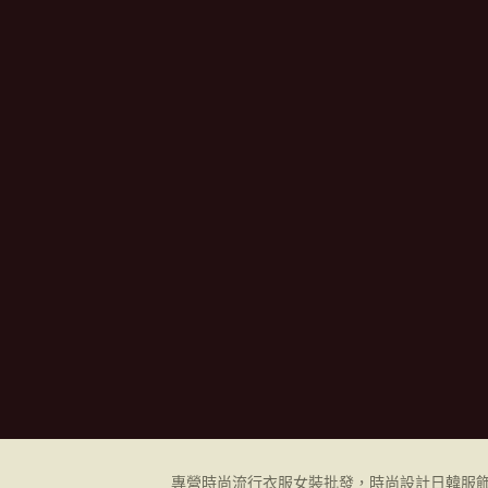
專營時尚流行衣服女裝批發，時尚設計日韓
服