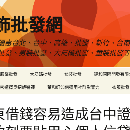
飾批發網
優惠台北、台中、高雄、批發、新竹、台
批發、男裝批發、大尺碼批發、童裝批發
服飾批發
大尺碼批發
女裝批發
建和國際開發有限
密選擇吳紹琥醫師
葉和軒如何運用社群影響力
衣服批發
東借錢容易造成台中