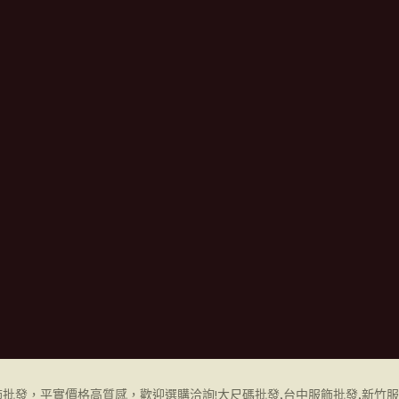
飾批發
，平實價格高質感，歡迎選購洽詢!
大尺碼批發,
台中服飾批發
,
新竹服