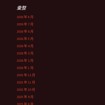
彙整
2026 年 8 月
2026 年 7 月
2026 年 6 月
2026 年 5 月
2026 年 4 月
2026 年 3 月
2026 年 2 月
2026 年 1 月
2025 年 12 月
2025 年 11 月
2025 年 10 月
2025 年 9 月
2025 年 8 月