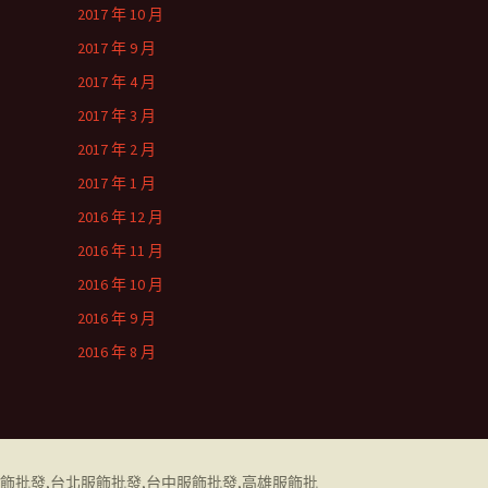
2017 年 10 月
2017 年 9 月
2017 年 4 月
2017 年 3 月
2017 年 2 月
2017 年 1 月
2016 年 12 月
2016 年 11 月
2016 年 10 月
2016 年 9 月
2016 年 8 月
飾批發
,
台北服飾批發
,
台中服飾批發
,
高雄服飾批