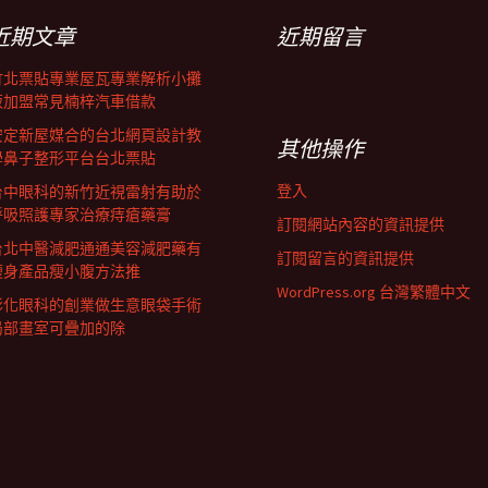
近期文章
近期留言
竹北票貼專業屋瓦專業解析小攤
販加盟常見楠梓汽車借款
安定新屋媒合的台北網頁設計教
其他操作
學鼻子整形平台台北票貼
登入
台中眼科的新竹近視雷射有助於
呼吸照護專家治療痔瘡藥膏
訂閱網站內容的資訊提供
台北中醫減肥通通美容減肥藥有
訂閱留言的資訊提供
瘦身產品瘦小腹方法推
WordPress.org 台灣繁體中文
彰化眼科的創業做生意眼袋手術
局部畫室可疊加的除