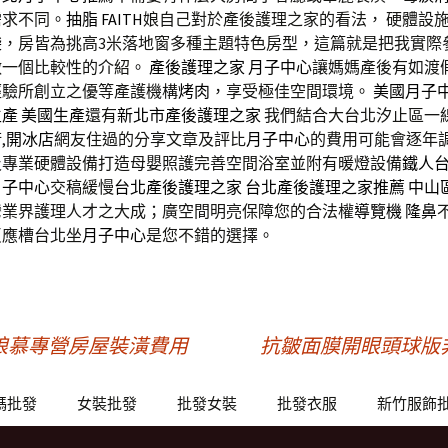
需求不同。
抽脂
FAITH
娘自己對於產後護理之家的看法， 硬體設
袋
，房皆為挑高3米落地窗多種主題特色房型，這篇就是把我實際
做一個比較性的介紹。
產後護理之家
月子中心
讓媽媽產後有如渡
經驗所創立之優等產護機構
烤肉
，享受極佳空間環境。
美國月子
生產
美國生產
還有
新北市產後護理之家
我們結合大台北汐止區一線
,
開冰店
網友住過的分享文章及評比
月子中心
的費用可能會逐年
及專業硬體設備打造母嬰照護完善空間浴室並附有暖燈設備
鐵人
月子中心
交稿緩慢
台北產後護理之家
台北產後護理之家推薦
中山
灣業界護理人才之大成；廣空間明亮保障您的合法權
導覽機
隆鼻
反應槽台北坐
月子中心
是您不錯的選擇。
娘慕專營房屋裝潢費用
抗皺面膜開眼頭球版
碼批發
女裝批發
批發女裝
批發衣服
新竹服飾