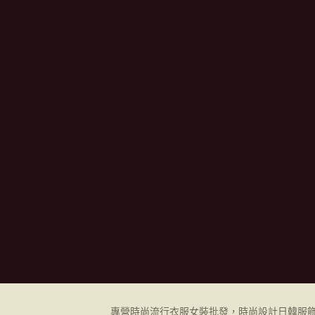
專營時尚流行衣服女裝批發，時尚設計日韓
服