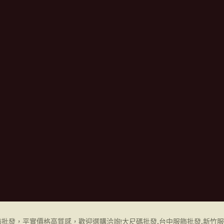
飾批發
，平實價格高質感，歡迎選購洽詢!
大尺碼批發,
台中服飾批發
,
新竹服