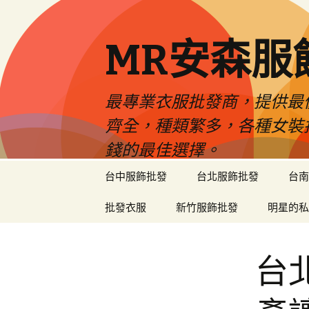
MR安森服
最專業衣服批發商，提供最
齊全，種類繁多，各種女裝
錢的最佳選擇。
跳
台中服飾批發
台北服飾批發
台南
至
內
批發衣服
新竹服飾批發
明星的私
容
區
台