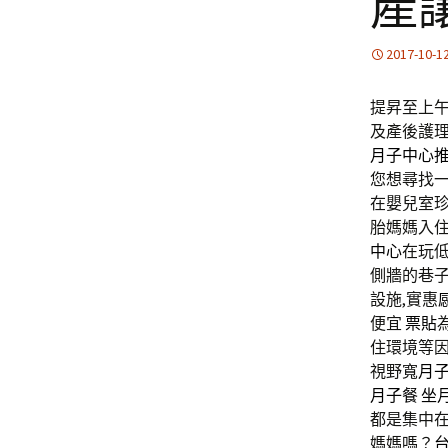
產
2017-10-1
提昇至上午1
及產後護理
月子中心
您想尋找
在嬰兒室珍
胎媽媽入
中心
在玩
側牆的巷
設施,實惠
便宜
票貼
住環境等
視野寬
月
月子餐
坐
都是集中
媽媽嗎？