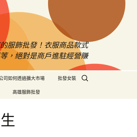
南的服飾批發！衣服商品款式
等等，絕對是商戶進駐經營賺
搜
公司如何透過擴大市場
批發女裝
尋
關
高雄服飾批發
鍵
字:
磯生