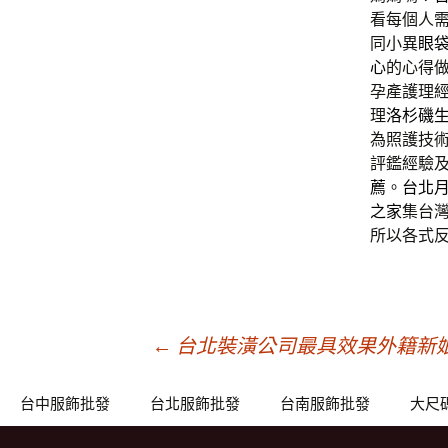
看每個人
同小異
眼
心
的心得
孕產護理
理
洛杉磯
為照護技術
評鑑經驗
薦
。
台北
之家
集台
所以各式
文
←
台北裝潢公司最具效果外籍新
章
台中服飾批發
台北服飾批發
台南服飾批發
大尺