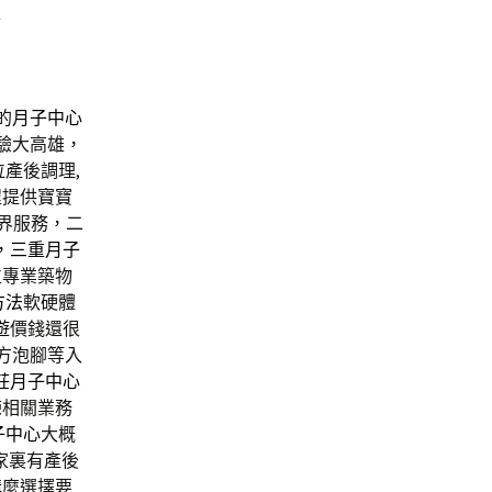
心
的
月子中心
驗大高雄，
產後調理,
程提供寶寶
界服務，二
，
三重月子
位專業築物
方法
軟硬體
遊
價錢還很
方泡腳等入
莊月子中心
練相關業務
子中心
大概
家裏有產後
溝
麼選擇要