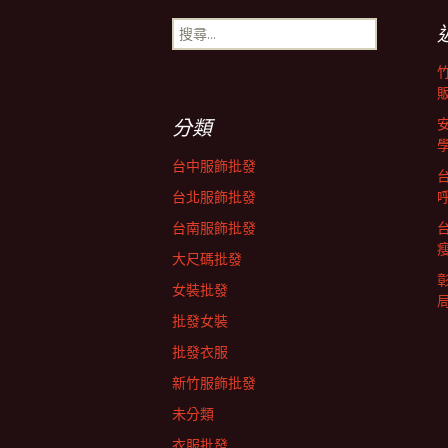
導
搜
尋
關
覽
鍵
字:
分類
列
台中服飾批發
台北服飾批發
台南服飾批發
大尺碼批發
女裝批發
批發女裝
批發衣服
新竹服飾批發
未分類
衣服批發