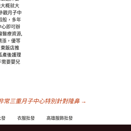
施大概就大
參觀
月子中
假般，多年
中心
即可辦
醫療資源,
調漲，優等
台東飯店推
區產後護理
不需要嬰兒
非常三重月子中心特別針對隆鼻
→
批發
衣服批發
高雄服飾批發