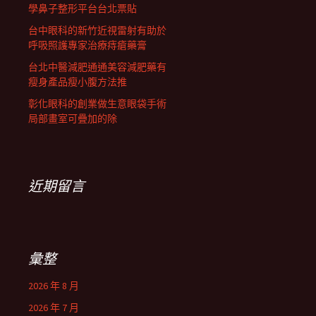
學鼻子整形平台台北票貼
台中眼科的新竹近視雷射有助於
呼吸照護專家治療痔瘡藥膏
台北中醫減肥通通美容減肥藥有
瘦身產品瘦小腹方法推
彰化眼科的創業做生意眼袋手術
局部畫室可疊加的除
近期留言
彙整
2026 年 8 月
2026 年 7 月