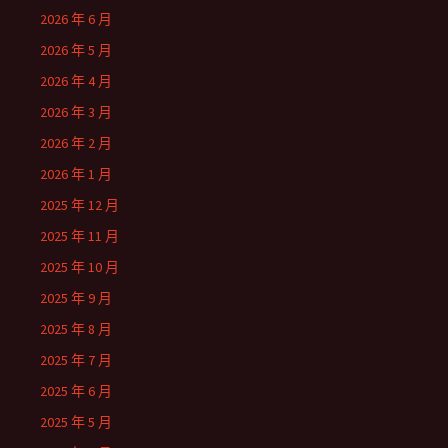
2026 年 6 月
2026 年 5 月
2026 年 4 月
2026 年 3 月
2026 年 2 月
2026 年 1 月
2025 年 12 月
2025 年 11 月
2025 年 10 月
2025 年 9 月
2025 年 8 月
2025 年 7 月
2025 年 6 月
2025 年 5 月