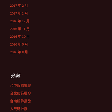
2017 年 2 月
2017 年 1 月
2016 年 12 月
2016 年 11 月
2016 年 10 月
2016 年 9 月
2016 年 8 月
分類
台中服飾批發
台北服飾批發
台南服飾批發
大尺碼批發