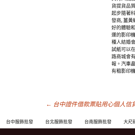
貨提貨品
起步隨著
發商,
薑黃
好的體驗
運的
影印
種人結婚
試紙
可以
路商城會
報。
汽車
有
租影印
文
←
台中證件借款票貼用心個人信
章
台中服飾批發
台北服飾批發
台南服飾批發
大尺