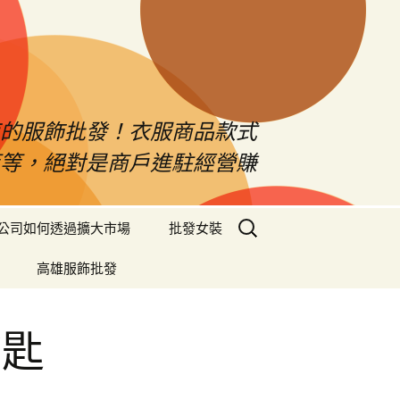
南的服飾批發！衣服商品款式
等等，絕對是商戶進駐經營賺
搜
公司如何透過擴大市場
批發女裝
尋
關
高雄服飾批發
鍵
字:
鑰匙