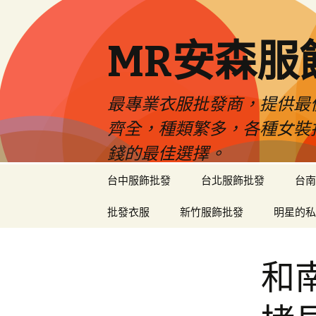
MR安森服
最專業衣服批發商，提供最
齊全，種類繁多，各種女裝
錢的最佳選擇。
跳
台中服飾批發
台北服飾批發
台南
至
內
批發衣服
新竹服飾批發
明星的私
容
區
和