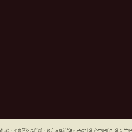
飾批發
，平實價格高質感，歡迎選購洽詢!
大尺碼批發,
台中服飾批發
,
新竹服