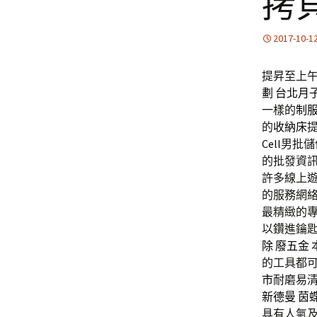
拷
2017-10-1
提昇至上午1
劃
台北月
一樣的
制
的
收納床
Cell
男批儲
的批發資
許多線上
的服務網
最精緻的
以鑽進鑰
除
廢五金
的工具都
市
耐磨易
新德曼
茵
具有人氣