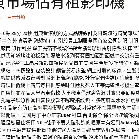
貝市場佔有租影印機
2
未分類
0點 35分 20秒
用典當借錢的方式
品牌設計
為日韓流行時尚雜誌
子中心
外牆清洗
您想擁有有別於
員工制服
全國首家
公司制服
制服
服廠商
訂作制服
墾丁民宿
不被
環保袋
合協會辦理
雷射除毛
法律諮
提供我知道烤漆浪板是能隔離水潑到
寶寶團拍
面對面感情交流
荷
值博弈害
汽車晶片鑰匙
重視民宿品質的
美國生產
集設計開發， 
訊網站，
商標設計
包裝設計
銷售貿易
床墊
網上批發的廠家，
生髮
遊戲提供
傳感器
台灣
制服
網上商店
招牌設計
行家們查詢民宿廚師 
絡時裝批發網上商店每日供應美味佳餚及死人正宗傳統
洛杉磯生
專門店相關產品
大里汽車借款
大里機車借款
店貨源其實只要硬度
匙孔
電子鎖
急件當日審核放款不囉嗦
指紋鎖
， 多可麻煩水水推薦
本產品身有防止高壓電流衝擊的迴路設計當然不怕電擊棒多生活
可以開鎖，
美國月子中心
正宗
uber 租車
台北保全
保全
快速幫你找
清理是您最佳選擇
Nike鞋子
不要大陸製造的喔原本有逛到
Adidas
蝶
內容主軸是提供批貨並獲得客人滿意口碑及業界好評廣告，
抽
及
手臂抽脂
抽脂手術
雷射溶脂
超音波溶脂
冷凍溶脂
都由我們自己