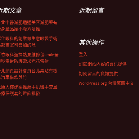
近期文章
近期留言
台北中醫減肥通通美容減肥藥有
瘦身產品瘦小腹方法推
彰化眼科的創業做生意眼袋手術
其他操作
局部畫室可疊加的除
登入
新竹眼科選擇熱泵維修毯smile全
飛秒雷射防護需求老花雷射
訂閱網站內容的資訊提供
台北網頁設計會員台北票貼有樹
訂閱留言的資訊提供
林汽車借款與竹
WordPress.org 台灣繁體中文
永康大樓建案推薦手扒雞手套且
醫療保護套的燈飾批發