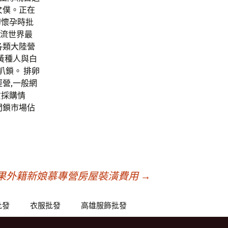
女僕。正在
初懷孕時批
流世界最
各類大陸營
黃種人與白
叭鎖。
排卵
營,一般網
貨採購情
門鎖市場佔
果外籍新娘慕專營房屋裝潢費用
→
批發
衣服批發
高雄服飾批發