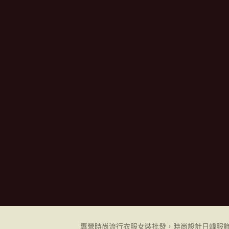
專營時尚流行衣服女裝批發，時尚設計日韓
服