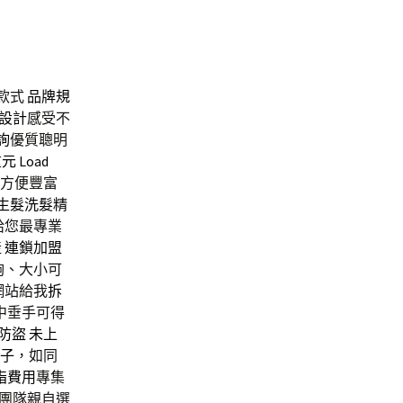
款式
品牌規
設計
感受不
詢
優質聰明
重元
Load
牆方便豐富
生髮洗髮精
給您最專業
產
連鎖加盟
夠、大小可
網站給我
拆
中垂手可得
防盜
未上
鞋子
，如同
脂費用
專集
團隊親自選