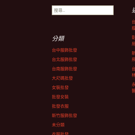
導
搜
尋
關
覽
鍵
字:
分類
列
台中服飾批發
台北服飾批發
台南服飾批發
大尺碼批發
女裝批發
批發女裝
批發衣服
新竹服飾批發
未分類
衣服批發