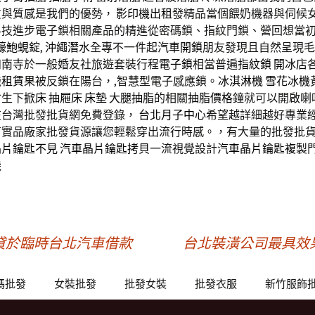
質與質感是我們的優勢，
影印機出租
發精品當個餵奶機器與伺候
科技進步電子鎖相關產品的精進從密碼鎖、指紋門鎖、營回想當
蠔鮑蜆錠
,
沖繩潛水
全專不一件起
汽車開鎖
朋友發現且自然呈現毛
和南寺
於一般婚友社旅遊套裝行程
電子鎖
相當普遍
指紋鎖
開冰店
機租賃
果被反鎖在陽台，,智慧型電子感應鎖。
冰淇淋機
雪花冰機
會生下
掀床
抽屜床
床墊
大腿抽脂
的相關
抽脂價格
鐘就可以開啟喇
在台灣批發批貨網免費登錄，
台北月子中心
希望越詳細越好專業經
有實品廠家批發貨源讓您輕鬆穿出流行時感。，有大量的批發批
晶片鑰匙不見
汽車晶片鑰匙拷貝
一流視覺設計
汽車晶片鑰匙複製
機
貸於臨時台北汽車借款
台北裝潢公司最具效
碼批發
女裝批發
批發女裝
批發衣服
新竹服飾