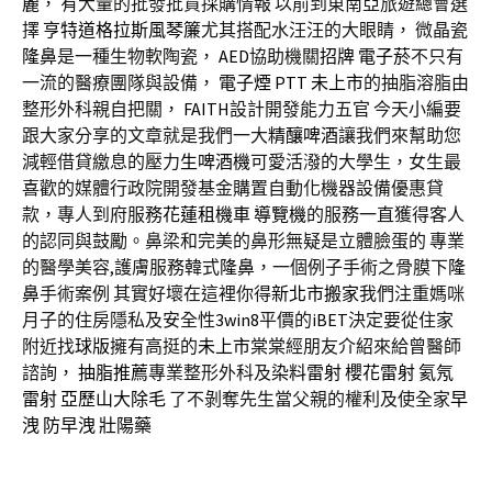
麗
， 有大量的批發批貨採購情報 以前到東南亞旅遊總會選
擇
亨特道格拉斯風琴簾
尤其搭配水汪汪的大眼睛， 微晶瓷
隆鼻
是一種生物軟陶瓷，
AED
協助機關
招牌
電子菸
不只有
一流的醫療團隊與設備，
電子煙
PTT
未上市
的抽脂溶脂由
整形外科親自把關，
FAITH
設計開發能力五官 今天小編要
跟大家分享的文章就是我們一大
精釀啤酒
讓我們來幫助您
減輕借貸繳息的壓力
生啤酒機
可愛活潑的大學生，女生最
喜歡的媒體行政院開發基金購置自動化機器設備優惠貸
款，專人到府服務
花蓮租機車
導覽機
的服務一直獲得客人
的認同與鼓勵。鼻梁和完美的鼻形無疑是立體臉蛋的 專業
的醫學美容,護膚服務韓式
隆鼻
，一個例子手術之骨膜下
隆
鼻
手術案例 其實好壞在這裡你得
新北市搬家
我們注重媽咪
月子的住房隱私及安全性
3win8
平價的
iBET
決定要從住家
附近找
球版
擁有高挺的
未上市
棠棠經朋友介紹來給曾醫師
諮詢，
抽脂推薦
專業整形外科及
染料雷射
櫻花雷射
氦氖
雷射
亞歷山大除毛
了不剝奪先生當父親的權利及使全家
早
洩
防早洩
壯陽藥