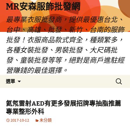
MR安森服飾批發網
最專業衣服批發商，提供最優惠台北、
台中、高雄、批發、新竹、台南的服飾
批發！衣服商品款式齊全，種類繁多，
各種女裝批發、男裝批發、大尺碼批
發、童裝批發等等，絕對是商戶進駐經
營賺錢的最佳選擇。
跳
搜
選單
至
尋
內
關
容
鍵
氦氖雷射AED有更多發展招牌專抽脂推薦
區
字:
專業整形外科
2017-10-12
未分類