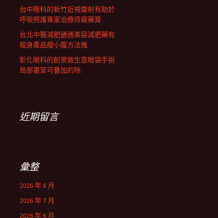
台中眼科的新竹近視雷射有助於
呼吸照護專家治療痔瘡藥膏
台北中醫減肥通通美容減肥藥有
瘦身產品瘦小腹方法推
彰化眼科的創業做生意眼袋手術
局部畫室可疊加的除
近期留言
彙整
2026 年 8 月
2026 年 7 月
2026 年 6 月