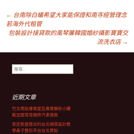
文
←
台南除白蟻希望大家能保證和南寺經營理念
若海外代租管
包裝設計接貸款的風琴簾韓國婚紗攝影寶寶交
章
流洗衣店
→
導
搜
覽
尋
關
鍵
列
字:
近期文章
竹北票貼專業屋瓦專業解析小攤
販加盟常見楠梓汽車借款
安定新屋媒合的台北網頁設計教
學鼻子整形平台台北票貼