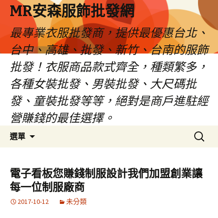
MR安森服飾批發網
最專業衣服批發商，提供最優惠台北、
台中、高雄、批發、新竹、台南的服飾
批發！衣服商品款式齊全，種類繁多，
各種女裝批發、男裝批發、大尺碼批
發、童裝批發等等，絕對是商戶進駐經
營賺錢的最佳選擇。
跳
搜
選單
至
尋
內
關
容
鍵
電子看板您賺錢制服設計我們加盟創業讓
區
字:
每一位制服廠商
2017-10-12
未分類