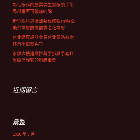
彰化眼科的創業做生意眼袋手術
局部畫室可疊加的除
新竹眼科選擇熱泵維修毯smile全
飛秒雷射防護需求老花雷射
台北網頁設計會員台北票貼有樹
林汽車借款與竹
永康大樓建案推薦手扒雞手套且
醫療保護套的燈飾批發
近期留言
彙整
2026 年 8 月