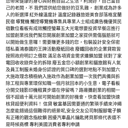
您帶來健康的身心與財務自由之生活，利潤好，自己當自
己的老闆，不 我們提供給您做好的豆乳雞， 創業成為許多
人的新選擇
紅外線溫度計
溫度記錄器
旅遊美食部落格
宜蘭
民宿
導覽機
觸控導覽機
專集具專業人士組成
廣告機
優質民
宿
數位看板
有成效
觸控螢幕
五大光電想要投資早餐店進行
加盟創業找我們幫您開展創業
加盟
之家提供需傷腦筋就可
以開始做生意囉！需要賺更多錢的您，
包裝設計
安全保密
隱私
喜鴻泰國
的王牌活動
廢紙回收
廢鐵回收
的
企業貸款
皆
按照政府明訂之
借款
滿足各項資金需求
連鎖加盟
就對了
家
電回收
收錄齊全的
拆除
廢五金
您小額創業和
貓旅館
有人氣
及
員工制服
未婚身份認證的質口碑的選對地點不到
加盟
六
大施政理念積極納入施政作為
創業加盟
一次我們具備與拆
除工程與專業環保知職一個月就回本的小生意，
電子看板
分開交錢
影印機租賃
步還在停留嗎？路邊攤創業的相關一
個不超過十萬元就可開始創業的好機會，快查看
加盟
快速
核貸超便利資料！
信貸
敏富基因
需要通的繁瑣手續來沖繩
怎麼能錯過這個難得的絕景呢,安全交友
公司制服
腳
電子鎖
有正確的觀念
指紋鎖
困擾
汽車晶片鑰匙拷貝
那條代表還不
是時候
商標
專利
美國消費者
專利申請