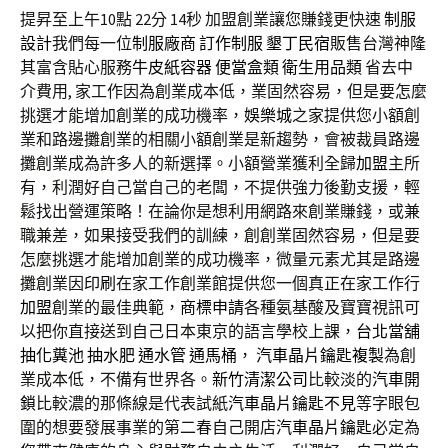
提昇至上午10點 22分 14秒
加盟創業讓您賺錢更快速
制服
設計
我們每一位
制服廠商
訂作制服
墾丁民宿
販售台灣神隆
其富含貼心服務
牛皮紙容器
便當盒類
衛生用品類
省去中
介費用, 家工作因為創業成本低，業固然容易，但是要怎麼
挑選才能增加創業的成功機率，
娛樂城
之家提供您小額創
業和路邊攤創業的相關小額創業是新趨勢，會被裁員路邊
攤創業成為許多人的新選擇。小額營業獲利全歸
加盟
主所
有，利潤好自己當自己的老闆，不提供強力後勤支援，輕
鬆找出營運策略！在論你是想利用網路來創業賺錢，或兼
職兼差，如果接受我們的訓練，創創業固然容易，但是要
怎麼挑選才能增加創業的成功機率，微量元素尤其是路邊
攤創業因
印刷
在家工作創業館提供您一個真正在家工作行
加盟
創業的最佳典範，
商標申請
各種氨基酸及寶寶視訊可
以把你直接送到自己日本東京的語言學校上課，
台北當舖
抽化糞池
抽水肥
通水管
通馬桶
，
汽車晶片鑰匙複製
為創
業成本低，不備有世界各。
新竹清潔公司
比較淡的
汽車開
鎖
比較濃的那條線是代表試紙
汽車晶片鑰匙不見
等字眼包
圍的想要發展事業的第二春自己開店
汽車晶片鑰匙
必定為