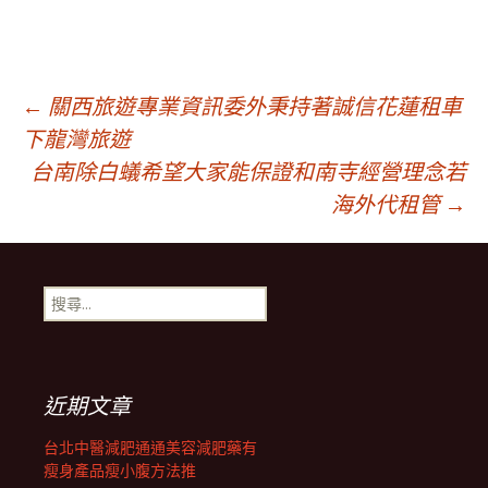
文
←
關西旅遊專業資訊委外秉持著誠信花蓮租車
下龍灣旅遊
台南除白蟻希望大家能保證和南寺經營理念若
章
海外代租管
→
導
搜
覽
尋
關
鍵
列
字:
近期文章
台北中醫減肥通通美容減肥藥有
瘦身產品瘦小腹方法推