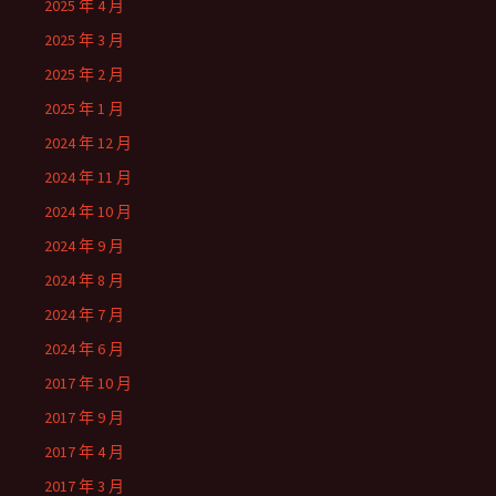
2025 年 4 月
2025 年 3 月
2025 年 2 月
2025 年 1 月
2024 年 12 月
2024 年 11 月
2024 年 10 月
2024 年 9 月
2024 年 8 月
2024 年 7 月
2024 年 6 月
2017 年 10 月
2017 年 9 月
2017 年 4 月
2017 年 3 月