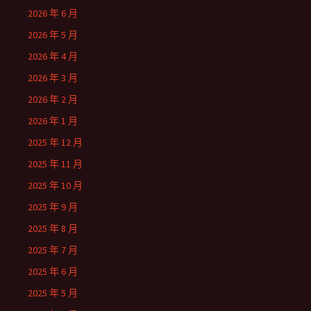
2026 年 6 月
2026 年 5 月
2026 年 4 月
2026 年 3 月
2026 年 2 月
2026 年 1 月
2025 年 12 月
2025 年 11 月
2025 年 10 月
2025 年 9 月
2025 年 8 月
2025 年 7 月
2025 年 6 月
2025 年 5 月