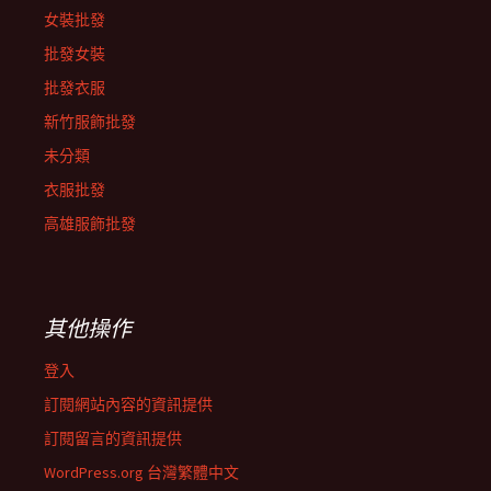
女裝批發
批發女裝
批發衣服
新竹服飾批發
未分類
衣服批發
高雄服飾批發
其他操作
登入
訂閱網站內容的資訊提供
訂閱留言的資訊提供
WordPress.org 台灣繁體中文