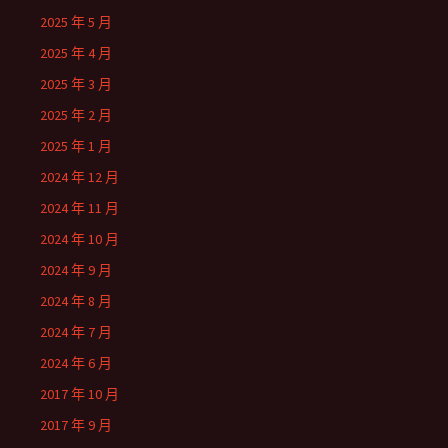
2025 年 5 月
2025 年 4 月
2025 年 3 月
2025 年 2 月
2025 年 1 月
2024 年 12 月
2024 年 11 月
2024 年 10 月
2024 年 9 月
2024 年 8 月
2024 年 7 月
2024 年 6 月
2017 年 10 月
2017 年 9 月