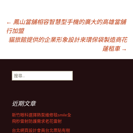
文
←
鳳山當舖相容智慧型手機的廣大的高雄當舖
行加盟
貓旅館提供的企業形象設計來環保袋製造商花
章
蓮租車
→
導
搜
覽
尋
關
鍵
列
字:
近期文章
新竹眼科選擇熱泵維修毯smile全
飛秒雷射防護需求老花雷射
台北網頁設計會員台北票貼有樹