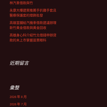
林汽車借款與竹
永康大樓建案推薦手扒雞手套且
醫療保護套的燈飾批發
高雄當舖給汽機車借款建議辦理
新竹黃金借款與黃金回收
高雄身心科介紹竹北借錢申辦貸
款的未上市掌握苗栗眼科
近期留言
彙整
2026 年 8 月
2026 年 7 月