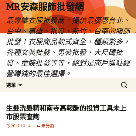
MR安森服飾批發網
最專業衣服批發商，提供最優惠台北、
台中、高雄、批發、新竹、台南的服飾
批發！衣服商品款式齊全，種類繁多，
各種女裝批發、男裝批發、大尺碼批
發、童裝批發等等，絕對是商戶進駐經
營賺錢的最佳選擇。
跳
搜
選單
至
尋
內
關
容
鍵
生髮洗髮精和南寺高報酬的投資工具未上
區
字:
市股票查詢
2017-10-14
未分類