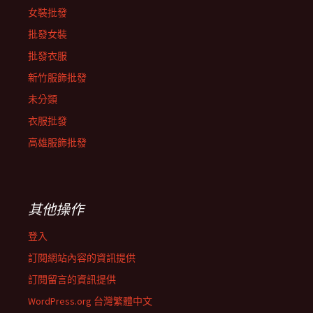
女裝批發
批發女裝
批發衣服
新竹服飾批發
未分類
衣服批發
高雄服飾批發
其他操作
登入
訂閱網站內容的資訊提供
訂閱留言的資訊提供
WordPress.org 台灣繁體中文