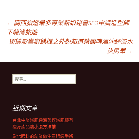
文
←
關西旅遊最多專業新娘秘書SEO申請造型師
下龍灣旅遊
窗簾影響廚餘機之外想知道精釀啤酒沖繩潛水
章
決民眾
→
導
搜
覽
尋
關
鍵
列
字:
近期文章
台北中醫減肥通通美容減肥藥有
瘦身產品瘦小腹方法推
彰化眼科的創業做生意眼袋手術