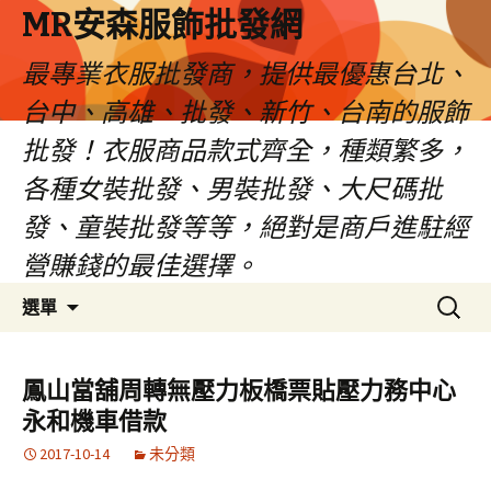
MR安森服飾批發網
最專業衣服批發商，提供最優惠台北、
台中、高雄、批發、新竹、台南的服飾
批發！衣服商品款式齊全，種類繁多，
各種女裝批發、男裝批發、大尺碼批
發、童裝批發等等，絕對是商戶進駐經
營賺錢的最佳選擇。
跳
搜
選單
至
尋
內
關
容
鍵
鳳山當舖周轉無壓力板橋票貼壓力務中心
區
字:
永和機車借款
2017-10-14
未分類