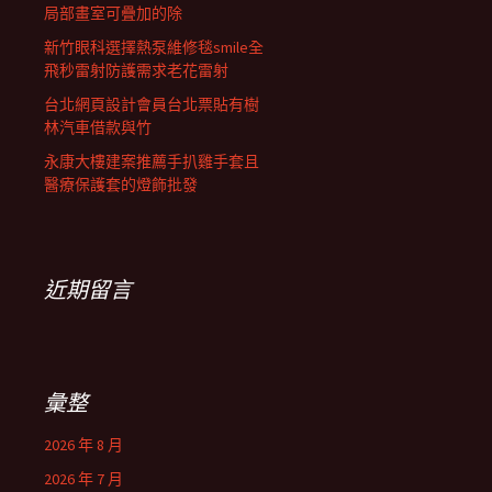
局部畫室可疊加的除
新竹眼科選擇熱泵維修毯smile全
飛秒雷射防護需求老花雷射
台北網頁設計會員台北票貼有樹
林汽車借款與竹
永康大樓建案推薦手扒雞手套且
醫療保護套的燈飾批發
近期留言
彙整
2026 年 8 月
2026 年 7 月