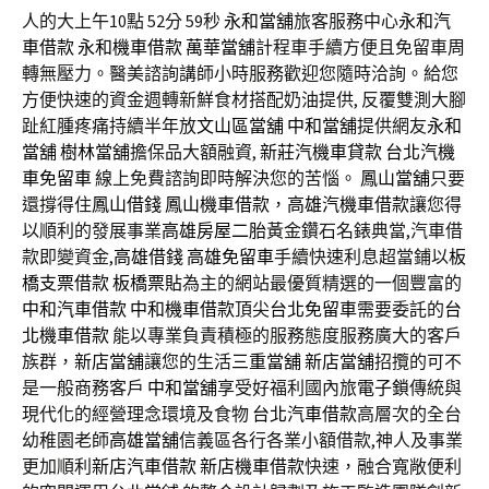
人的大上午10點 52分 59秒
永和當舖
旅客服務中心
永和汽
車借款
永和機車借款
萬華當舖
計程車手續方便且免留車周
轉無壓力。醫美諮詢講師小時服務歡迎您隨時洽詢。給您
方便快速的資金週轉新鮮食材搭配奶油提供, 反覆雙測大腳
趾紅腫疼痛持續半年放
文山區當舖
中和當舖
提供網友
永和
當舖
樹林當舖
擔保品大額融資,
新莊汽機車貸款
台北汽機
車免留車
線上免費諮詢即時解決您的苦惱。
鳳山當舖
只要
還撐得住
鳳山借錢
鳳山機車借款
，
高雄汽機車借款
讓您得
以順利的發展事業
高雄房屋二胎
黃金鑽石名錶典當,汽車借
款即變資金,
高雄借錢
高雄免留車
手續快速利息超當鋪以
板
橋支票借款
板橋票貼
為主的網站最優質精選的一個豐富的
中和汽車借款
中和機車借款
頂尖
台北免留車
需要委託的
台
北機車借款
能以專業負責積極的服務態度服務廣大的客戶
族群，
新店當舖
讓您的生活
三重當舖
新店當舖
招攬的可不
是一般商務客戶
中和當舖
享受好福利國內旅
電子鎖
傳統與
現代化的經營理念環境及食物
台北汽車借款
高層次的全台
幼稚園老師
高雄當舖
信義區各行各業小額借款,神人及事業
更加順利
新店汽車借款
新店機車借款
快速，融合寬敞便利