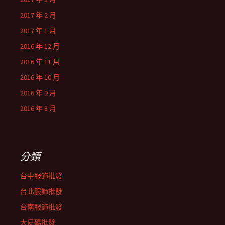
2017 年 2 月
2017 年 1 月
2016 年 12 月
2016 年 11 月
2016 年 10 月
2016 年 9 月
2016 年 8 月
分類
台中服飾批發
台北服飾批發
台南服飾批發
大尺碼批發