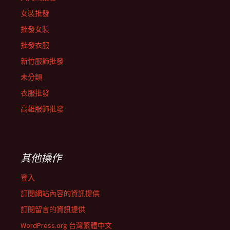
女裝批發
批發女裝
批發衣服
新竹服飾批發
未分類
衣服批發
高雄服飾批發
其他操作
登入
訂閱網站內容的資訊提供
訂閱留言的資訊提供
WordPress.org 台灣繁體中文