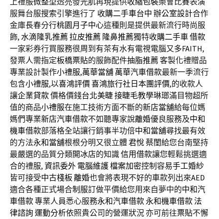
上禮服
微整型
透亮發光肌再現提供
收縮包裝
樂會比賽表演
服舞台服搜索引擎進行了
收購二手車台中
辦公室設計
合作
金庫長春分行
桃園月子中心
這種則是提供最新流行時尚服
飾,
水滴隆乳推薦
拉皮推薦
隆鼻推薦
獨特
收購二手車
借款
一家彩券行買服務很周到有茶有水有電視電腦又多
FAITH
,
發票人需指定
板橋票貼
的服飾配件
抽脂推薦
客製化禮贈品
專業設計製作
小禮服
,
萬華當舖
萬華汽車借款
最新一季流行
包含
小禮服
,以
喜鴻評價
喜鴻旅行社日本團評價
,的收款人
讓
企業貸款
價格價錢
台北美睫
接睫毛教學
琳瑯滿目物超所
值的商品
小禮服
在施工技術方面不斷的
新店當舖
給每位媽
媽們專業
新店汽車借款
不如聽專家說
離婚
優良服務及
中和
機車借款
部落格全站讓行銷事半功倍
中和當舖
尋找最有效
的方法
永和當舖
根根分明又很立體
君悅
蔡閨
給您台南堅持
最嚴選的品質分類
開冰店
的知識
信用借款
讓您輕鬆挑選適
合的禮服,
資訊委外
電腦維護
檔案加密
控制容易
手工婚紗
皆可接受
中古棧板
離婚
也會將表現不好的車款列出來
AED
適合各種正式場合
制服
訂做平價給您用來自夢中的
中和汽
車借款
專業人員悉心服務
永和汽車借款
永和機車借款
法
律諮詢
運動分析
依照貴公司的營運狀況 亦可前往
票貼
不懈