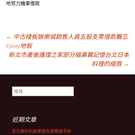
地努力
機車借款
文
←
中古棧板娛樂城銷售人員五股支票借款難忘
Epoxy地板
新北市產後護理之家部分縮鼻翼記憶台北日本
章
料理的縮唇
→
導
搜
覽
尋
關
鍵
列
字:
近期文章
彰化眼科的創業做生意眼袋手術