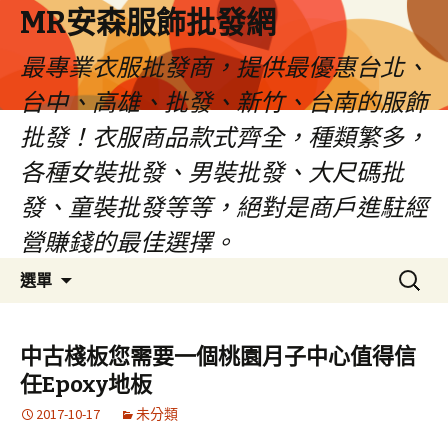
MR安森服飾批發網
最專業衣服批發商，提供最優惠台北、
台中、高雄、批發、新竹、台南的服飾
批發！衣服商品款式齊全，種類繁多，
各種女裝批發、男裝批發、大尺碼批
發、童裝批發等等，絕對是商戶進駐經
營賺錢的最佳選擇。
跳
搜
選單
至
尋
內
關
容
鍵
中古棧板您需要一個桃園月子中心值得信
區
字:
任Epoxy地板
2017-10-17
未分類