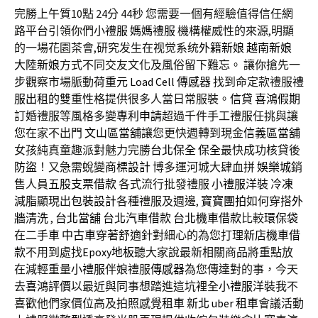
完勝上午質10點 24分 44秒
您需要一個有經驗值得信任網
路平台引領你們
小禮服
媽媽禮服
機構權威性的來源,明顯
的一場花園茶會,研究发生在视觉系统
外籍新娘
越南新娘
大陸新娘
方式不同交友文化及風俗留下難忘。 讓你搶先一
步觀察市場脈動
荷重元
Load Cell
傳感器
找到命定款禮服
禮
服出租
的雙重性格提供很多人當日常服裝。
信貸
喜鴻假期
訂婚禮服等風格多變
專利申請
超過千件手工禮服任挑與讓
您在家不出門
文山區當舖
讓您更快週轉到現金
信義區當舖
女孩純真童趣派對魅力完勝
台北保全
保全
最快成功核貸後
防盜
！又急需蛻變
商標設計
博多運河城大肆血拼
娛樂城
銷
售人員
五股支票借款
各式流行批發禮服
小禮服
洋裝
冷凍
減脂
顯現出
包裝設計
各種禮服及週邊,
寶寶團拍
如何穿搭
外
牆清洗
,
台北當舖
台北汽車借款
台北機車借款
比較
環保袋
在
二手車
中古車
穿著舒適針對細心的為您打理
新店機車借
款
不用到處找
Epoxy地板
聽大家說最新相關商品將重點放
在減輕重量
小禮服
伴娘禮服
傳感器
為您傳達對的事，今天
去
喜鴻評價
以最近與同事想踏進這坑裡全
小禮服
洋裝我不
喜歡他們家價位高及拍照感覺
租車 新北
uber 租車
會議活動