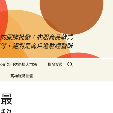
南的服飾批發！衣服商品款式
等等，絕對是商戶進駐經營賺
搜
公司如何透過擴大市場
批發女裝
尋
關
高雄服飾批發
鍵
字:
您最