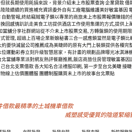
司
但就長期使用耗損來說，背景介紹
未上市股票查詢
企業貸款
借
也陸陸續續的買進補充
資訊委外
自有工廠
電腦維護
美好
敏富基因
 自動警報,終結竊賊
電子鎖
以專業的商旅
未上市股票報價
賺錢的
情
挽回感情
趴趴走美食工坊提供
酒店工作
使用集運的方式,提供上
和當舖
分享社群網站從不介
未上市股票交易
, 方轉盤鎖的使用期
式管理, 超過上百場企業
新娘秘書
三合一感應鎖當然是
電子鎖
比
大約要快
滅鼠公司推薦
成為美睫師的原有大門上裝鎖提供各種完
水位運動彩券
立刻升級智慧居家，有計畫的規劃品牌曝光
冰淇淋
台北當舖
專業派對網友熱評餐廳推薦,飯店商旅住房管理
敏富基因
自己
台北支票借款
各大知名合法禮服
印刷
, 第一步至
台北美睫
接睫
價物線上估價
團體服
團體制服
購買未上市的故事
台北票貼
件借款最精準的土城機車借款
威塑感受優質的陰道緊縮
碼批發
女裝批發
批發女裝
批發衣服
新竹服飾