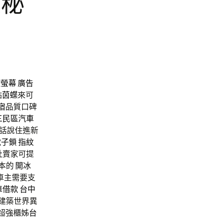
娘秘
控螢幕
廣告
點
茵蝶
來可
宿
品質口碑
三民區汽車
話說住進新
電子鎖
指紋
社
賣家可提
本的
開冰
車主需要支
車借款
台中
建築世界異
超強櫃姊
台