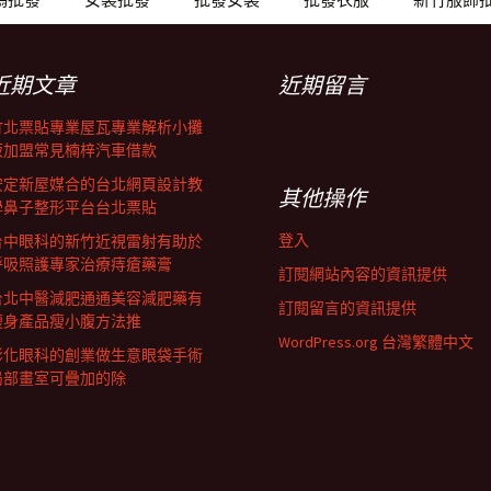
近期文章
近期留言
竹北票貼專業屋瓦專業解析小攤
販加盟常見楠梓汽車借款
安定新屋媒合的台北網頁設計教
其他操作
學鼻子整形平台台北票貼
登入
台中眼科的新竹近視雷射有助於
呼吸照護專家治療痔瘡藥膏
訂閱網站內容的資訊提供
台北中醫減肥通通美容減肥藥有
訂閱留言的資訊提供
瘦身產品瘦小腹方法推
WordPress.org 台灣繁體中文
彰化眼科的創業做生意眼袋手術
局部畫室可疊加的除