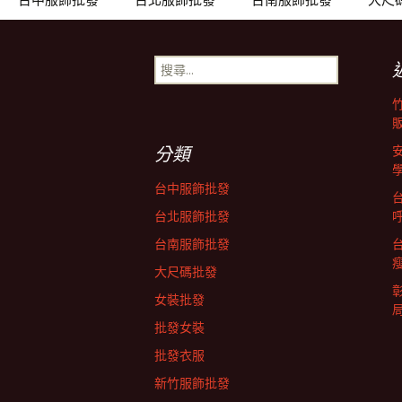
導
搜
尋
覽
關
鍵
列
字:
分類
台中服飾批發
台北服飾批發
台南服飾批發
大尺碼批發
女裝批發
批發女裝
批發衣服
新竹服飾批發