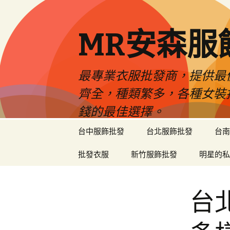
MR安森服
最專業衣服批發商，提供最
齊全，種類繁多，各種女裝
錢的最佳選擇。
跳
台中服飾批發
台北服飾批發
台南
至
內
批發衣服
新竹服飾批發
明星的私
容
區
台