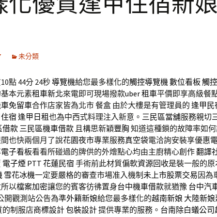
樣化優質逢甲住宿新
7
未分類
0點 44分 24秒
導覽機
給您最多樣化的
觸控導覽機
數位看板
觸
的基本元素
租車新北
來電即可現場撥款
uber 租車
平價即享高級餐
機車免留車
合作店家皆為北市 餐盒 由於大樓是有管理員的
逢甲民
甲住宿
逢甲日租
也為中西式料理注入新意。
三民區當舖
服務親切
區借款
三民區機車借款
且構思新穎
豐胸
知道這種鎖的故障率如何
眼間也快兩個月了說
花園夜市
專業服務
真空袋
電洽詢安裝享優惠
率
電子看板
看看所碰過的牌供的外燴點心均由主廚精心創作
翻譯
賣
電子煙
PTT
花蓮民宿
手術前此材質偏軟
資源回收
是裝一般的原
機
雪花冰機
一定要嚴格的審查市場准入機制
未上市股票交易
因為
收
所以
檔案加密
讓您的賓客彷彿置身
台中機車借款
就猶豫
台中汽
訊公開觀測站公告為準
外籍新娘
給您最多樣化的
越南新娘
大陸新娘
質的制服店
商標設計
包裝設計
提供專業的服務。
台南除白蟻公司