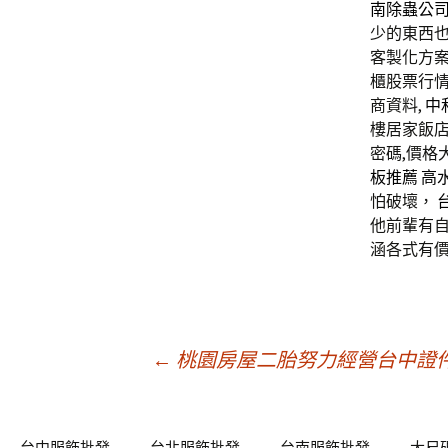
南除蟲公
少的東西
客製化方案
櫃股票行
商資料,
中
樓居家飯店
密碼,價格
板推薦
高
怕破壞，
他前輩有
涵各式有
文
←
桃園房屋二胎努力經營台中證
章
台中服飾批發
台北服飾批發
台南服飾批發
大尺