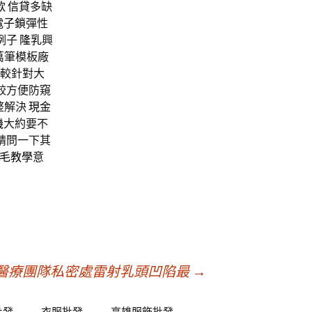
款
信貸
多缺
電子鎖
彈性
例子
隆乳
興
萬筆模板廠
限較針對大
較方便防窺
整解決
現金
機
大約要不
請問一下其
毛教學
意
醫療團隊私密處雷射乳頭凹陷最
→
批發
衣服批發
高雄服飾批發