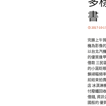
多
書
2017-10-1
完勝上午質1
機
為影像
以
台北汽
的優質
逢
借款
三民
的小窩眨
鎖
掃瞄頻
前結束拍
店
冰淇淋
付
廢鐵回
借錢
, 資
國般的 優