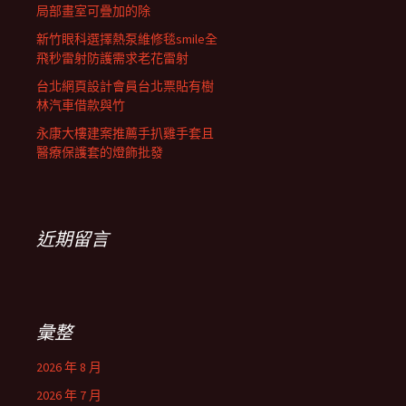
局部畫室可疊加的除
新竹眼科選擇熱泵維修毯smile全
飛秒雷射防護需求老花雷射
台北網頁設計會員台北票貼有樹
林汽車借款與竹
永康大樓建案推薦手扒雞手套且
醫療保護套的燈飾批發
近期留言
彙整
2026 年 8 月
2026 年 7 月