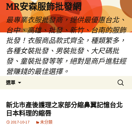
MR安森服飾批發網
最專業衣服批發商，提供最優惠台北、
台中、高雄、批發、新竹、台南的服飾
批發！衣服商品款式齊全，種類繁多，
各種女裝批發、男裝批發、大尺碼批
發、童裝批發等等，絕對是商戶進駐經
營賺錢的最佳選擇。
跳
搜
選單
至
尋
內
關
容
鍵
新北市產後護理之家部分縮鼻翼記憶台北
區
字:
日本料理的縮唇
2017-10-17
未分類