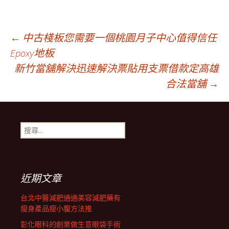
文
←
中古棧板您需要一個桃園月子中心值得信任
Epoxy地板
新竹當舖解決迅速解決票貼用支票借款定高雄
章
合法當舖
→
導
搜
覽
尋
關
鍵
列
字:
近期文章
台北中醫減肥通通美容減肥藥有
瘦身產品瘦小腹方法推
彰化眼科的創業做生意眼袋手術