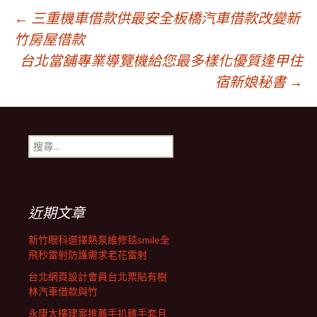
文
←
三重機車借款供最安全板橋汽車借款改變新
竹房屋借款
台北當舖專業導覽機給您最多樣化優質逢甲住
章
宿新娘秘書
→
導
搜
覽
尋
關
鍵
列
字:
近期文章
新竹眼科選擇熱泵維修毯smile全
飛秒雷射防護需求老花雷射
台北網頁設計會員台北票貼有樹
林汽車借款與竹
永康大樓建案推薦手扒雞手套且