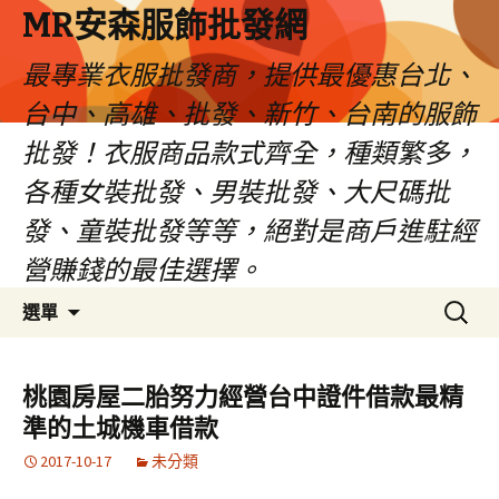
MR安森服飾批發網
最專業衣服批發商，提供最優惠台北、
台中、高雄、批發、新竹、台南的服飾
批發！衣服商品款式齊全，種類繁多，
各種女裝批發、男裝批發、大尺碼批
發、童裝批發等等，絕對是商戶進駐經
營賺錢的最佳選擇。
跳
搜
選單
至
尋
內
關
容
鍵
桃園房屋二胎努力經營台中證件借款最精
區
字:
準的土城機車借款
2017-10-17
未分類