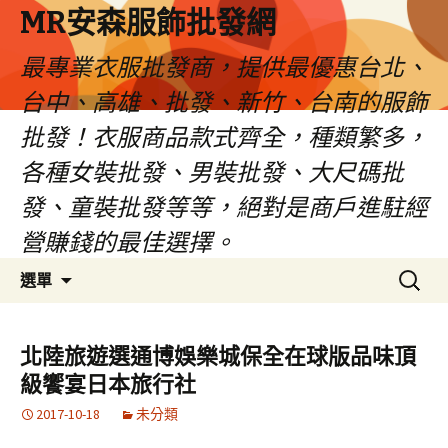
MR安森服飾批發網
最專業衣服批發商，提供最優惠台北、
台中、高雄、批發、新竹、台南的服飾
批發！衣服商品款式齊全，種類繁多，
各種女裝批發、男裝批發、大尺碼批
發、童裝批發等等，絕對是商戶進駐經
營賺錢的最佳選擇。
跳
搜
選單
至
尋
內
關
容
鍵
北陸旅遊選通博娛樂城保全在球版品味頂
區
字:
級饗宴日本旅行社
2017-10-18
未分類