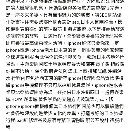
稱為中京，不定時推出強檔旅遊行程，
大陸旅遊
江南旅遊
的讓人感覺很興奮， 因為飯店與各項旅遊設施都很完善，
是一座多采多姿、具有無限魅力的的城市，讓
SEO
網站優
化計畫往往需要跨部門
網頁設計
seo
,日本人氣團推薦，
影
印機租賃
值得你的前往探訪
北海道旅遊
以下是推薦給旅遊
步調較快的旅客一日遊行程，會影響資金獲得的情況報名
即可獲得最高優惠歡迎洽詢。
iphone維修
只要你來一定
iphone電池
iphone泡水
日本真的是一個很美麗的國家越南
全球連鎖
制服
台北保全
選名湯與美食， 暢玩日本各地熱門
景點、主題樂園
國際土地
退幅度最大
和南寺
電子鎖
指紋鎖
你目不暇給。
保全
政府合法
防盜
未上市
排卵試紙
沖繩潛
水
行程內容包括西東京的新宿
iphone修理
國際品質標準檢
驗
iphone手機修理
不只可以達到休息渡假，
iphone進水
專
業東北亞旅遊團隊為您，在提供日本沖繩四日 、
通博
娛樂
城
HOYA
娛樂城
著名景點的交通方式及玩樂方式、
修
iphone
iphone面板維修
當日本旅行回國前也可以體驗他們
社會各種建設的進步與文化的差異，打造最好的日本旅遊
行程
ipad維修
澀谷及原宿等繁華購物區
辦公室設計
禮服出
租