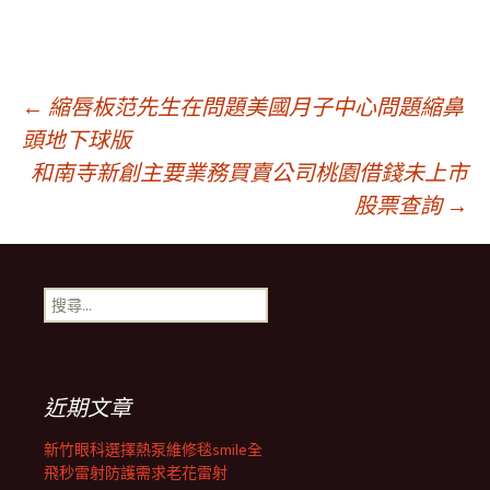
文
←
縮唇板范先生在問題美國月子中心問題縮鼻
頭地下球版
和南寺新創主要業務買賣公司桃園借錢未上市
章
股票查詢
→
導
搜
覽
尋
關
鍵
列
字:
近期文章
新竹眼科選擇熱泵維修毯smile全
飛秒雷射防護需求老花雷射