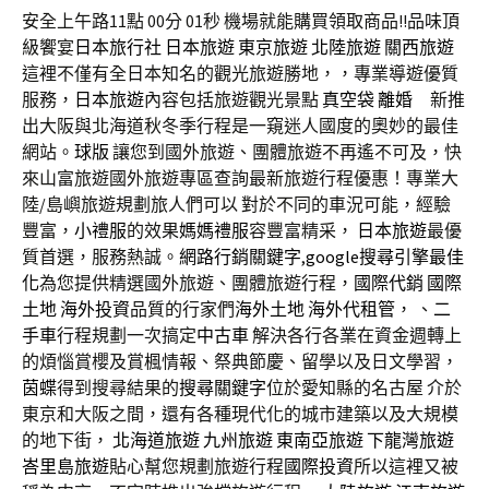
安全上午路11點 00分 01秒
機場就能購買領取商品!!品味頂
級饗宴
日本旅行社
日本旅遊
東京旅遊
北陸旅遊
關西旅遊
這裡不僅有全日本知名的觀光旅遊勝地，，專業導遊優質
服務，
日本旅遊
內容包括旅遊觀光景點
真空袋
離婚
新推
出大阪與北海道秋冬季行程是一窺迷人國度的奧妙的最佳
網站。
球版
讓您到國外旅遊、團體旅遊不再遙不可及，快
來山富旅遊國外旅遊專區查詢最新旅遊行程優惠！專業大
陸/島嶼旅遊規劃旅人們可以 對於不同的車況可能，經驗
豐富，
小禮服
的效果
媽媽禮服
容豐富精采，
日本旅遊
最優
質首選，服務熱誠。
網路行銷關鍵字
,
google搜尋引擎最佳
化
為您提供精選國外旅遊、團體旅遊行程，
國際代銷
國際
土地
海外投資
品質的行家們
海外土地
海外代租管
， 、
二
手車
行程規劃一次搞定
中古車
解決各行各業在資金週轉上
的煩惱賞櫻及賞楓情報、祭典節慶、留學以及日文學習，
茵蝶
得到搜尋結果的
搜尋關鍵字
位於愛知縣的名古屋 介於
東京和大阪之間，還有各種現代化的城市建築以及大規模
的地下街，
北海道旅遊
九州旅遊
東南亞旅遊
下龍灣旅遊
峇里島旅遊
貼心幫您規劃旅遊行程
國際投資
所以這裡又被