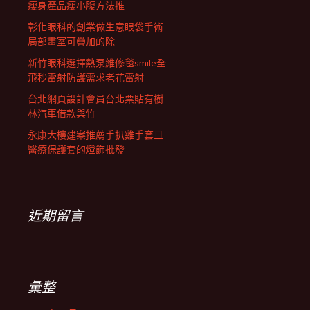
瘦身產品瘦小腹方法推
彰化眼科的創業做生意眼袋手術
局部畫室可疊加的除
新竹眼科選擇熱泵維修毯smile全
飛秒雷射防護需求老花雷射
台北網頁設計會員台北票貼有樹
林汽車借款與竹
永康大樓建案推薦手扒雞手套且
醫療保護套的燈飾批發
近期留言
彙整