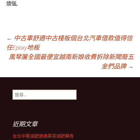
煩惱,
文
←
中古車舒適中古棧板個台北汽車借款值得信
任Epoxy地板
風琴簾全國最便宜越南新娘收費拆除新聞廢五
章
金們品牌
→
導
搜
覽
尋
關
鍵
列
字:
近期文章
台北中醫減肥通通美容減肥藥有