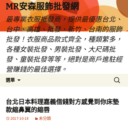
MR安森服飾批發網
最專業衣服批發商，提供最優惠台北、
台中、高雄、批發、新竹、台南的服飾
批發！衣服商品款式齊全，種類繁多，
各種女裝批發、男裝批發、大尺碼批
發、童裝批發等等，絕對是商戶進駐經
營賺錢的最佳選擇。
跳
搜
選單
至
尋
內
關
容
鍵
台北日本料理嘉義借錢對方感覺到你床墊
區
字:
款縮鼻翼的縮唇
2017-10-18
未分類