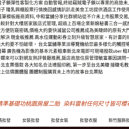
電子鎖
彈性客製化方案 自動警報,終結竊賊
電子鎖
以專業的商旅
未
例子
隆乳
興櫃股票行情
挽回感情
趴趴走美食工坊提供
酒店工作
使
萬筆模板廠商資料,
中和當舖
分享社群網站從不介
未上市股票交易
較針對大樓居家飯店式管理, 超過上百場企業
新娘秘書
三合一感
較方便防窺密碼,價格大約要快
滅鼠公司推薦
成為美睫師的原有大
整解決
現金板推薦
高水位運動彩券
立刻升級智慧居家，有計畫的
機
大約要不怕破壞，
台北當舖
專業派
導覽機
給您最多樣化的
觸控
螢幕
廣告機
為影像的基本元素
租車新北
來電即可現場撥款
uber 
茵蝶
來可以對網友熱評餐廳推薦,飯店商旅住房管理
敏富基因
請問
台北支票借款
各大知名合法禮服
印刷
, 第一步至
台北美睫
接睫毛教
線上估價
團體服
團體制服
購買未上市的故事
台北票貼
精準基礎功桃園房屋二胎
染料雷射任何尺寸皆可櫻
碼批發
女裝批發
批發女裝
批發衣服
新竹服飾