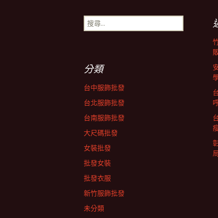
導
搜
尋
關
覽
鍵
字:
分類
列
台中服飾批發
台北服飾批發
台南服飾批發
大尺碼批發
女裝批發
批發女裝
批發衣服
新竹服飾批發
未分類