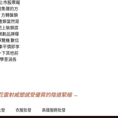
上市股票報
用集運的方
, 方轉盤鎖
應鎖當然是
門上裝鎖提
規劃品牌曝
導覽機
數位
租車
平價即享
一下其他前
學
意涵各
花雷射威塑感受優質的陰道緊縮
→
批發
衣服批發
高雄服飾批發