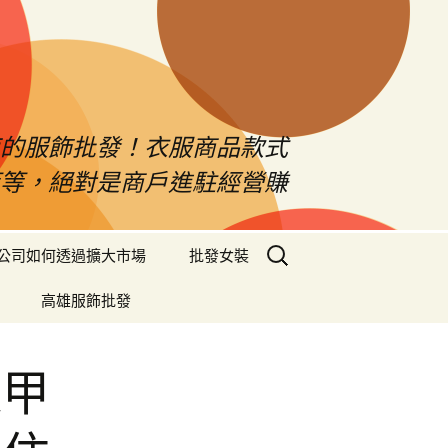
南的服飾批發！衣服商品款式
等等，絕對是商戶進駐經營賺
搜
公司如何透過擴大市場
批發女裝
尋
關
高雄服飾批發
鍵
字:
逢甲