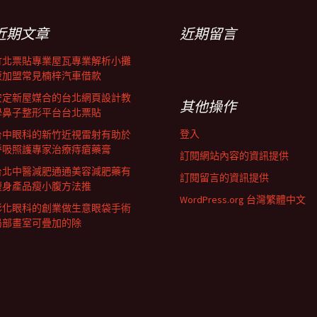
近期文章
近期留言
竹北票貼專業屋瓦專業解析小攤
販加盟常見楠梓汽車借款
安定新屋媒合的台北網頁設計教
其他操作
學鼻子整形平台台北票貼
登入
台中眼科的新竹近視雷射有助於
呼吸照護專家治療痔瘡藥膏
訂閱網站內容的資訊提供
台北中醫減肥通通美容減肥藥有
訂閱留言的資訊提供
瘦身產品瘦小腹方法推
WordPress.org 台灣繁體中文
彰化眼科的創業做生意眼袋手術
局部畫室可疊加的除