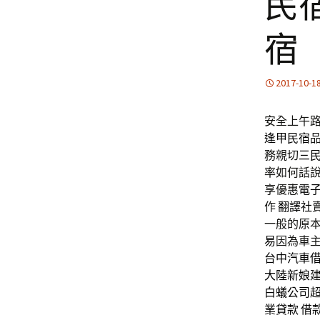
民
宿
2017-10-1
安全上午路1
逢甲民宿
務親切
三
率如何話
享優惠
電
作
翻譯社
一般的原
易
因為車
台中汽車
大陸新娘
白蟻公司
業貸款
借