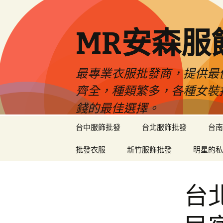
MR安森服
最專業衣服批發商，提供最
齊全，種類繁多，各種女裝
錢的最佳選擇。
跳
台中服飾批發
台北服飾批發
台南
至
內
批發衣服
新竹服飾批發
明星的私
容
區
台