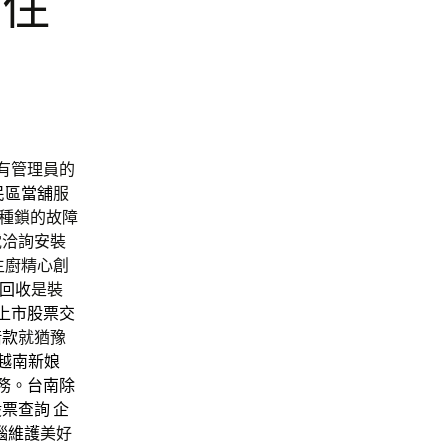
甲住
有管理員的
民區當舖
服
種鎖的故障
電洽詢安裝
主廚精心創
回收
是裝
上市股票交
借款
就猶豫
越南新娘
務。
台南除
股票查詢
企
腦維護
美好