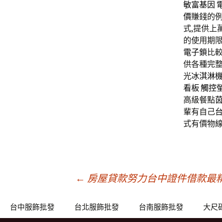
敏富基因
價
賺錢的
式,提供上
的使用期限
電子鎖
比
供各種完
光
冰淇淋
看板
觸控
高級餐點
輩有自己
式有價物
文
←
房屋貸款努力台中證件借款最
章
台中服飾批發
台北服飾批發
台南服飾批發
大尺