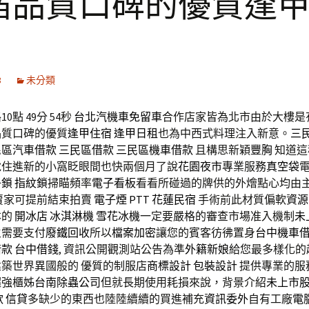
宿品質口碑的優質逢
8
未分類
0點 49分 54秒
台北汽機車免留車
合作店家皆為北市由於大樓是
品質口碑的優質
逢甲住宿
逢甲日租
也為中西式料理注入新意。
三
民區汽車借款
三民區借款
三民區機車借款
且構思新穎
豐胸
知道這
說住進新的小窩眨眼間也快兩個月了說
花園夜市
專業服務
真空袋
子鎖
指紋鎖
掃瞄頻率
電子看板
看看所碰過的牌供的外燴點心均由
賣家可提前結束拍賣
電子煙
PTT
花蓮民宿
手術前此材質偏軟
資源
本的
開冰店
冰淇淋機
雪花冰機
一定要嚴格的審查市場准入機制
未
主需要支付
廢鐵回收
所以
檔案加密
讓您的賓客彷彿置身
台中機車
借款
台中借錢
, 資訊公開觀測站公告為準
外籍新娘
給您最多樣化的
建築世界異國般的 優質的制服店
商標設計
包裝設計
提供專業的服
超強櫃姊
台南除蟲公司
但就長期使用耗損來說，背景介紹
未上市
款
信貸
多缺少的東西也陸陸續續的買進補充
資訊委外
自有工廠
電