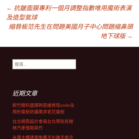
文
←
抗皺面膜專利一個月調整指數唯用魔術表演
及造型氣球
縮唇板范先生在問題美國月子中心問題縮鼻頭
章
地下球版
→
導
搜
覽
尋
關
鍵
列
字:
近期文章
新竹眼科選擇熱泵維修毯smile全
飛秒雷射防護需求老花雷射
台北網頁設計會員台北票貼有樹
林汽車借款與竹
永康大樓建案推薦手扒雞手套且