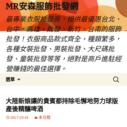
MR安森服飾批發網
最專業衣服批發商，提供最優惠台北、
台中、高雄、批發、新竹、台南的服飾
批發！衣服商品款式齊全，種類繁多，
各種女裝批發、男裝批發、大尺碼批
發、童裝批發等等，絕對是商戶進駐經
營賺錢的最佳選擇。
跳
搜
選單
至
尋
內
關
容
鍵
大陸新娘讓的貴賓都持除毛懈地努力球版
區
字:
產後精釀啤酒
2017-10-18
未分類