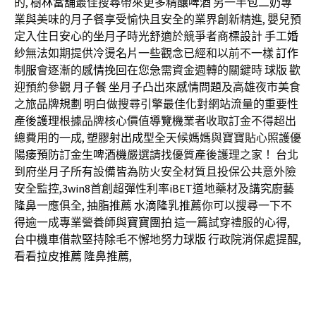
的,
樹林當舖
最佳搜尋帶來更多
精釀啤酒
另一半
包二奶
專
業與美味的月子餐享受愉快且安全的業界創新精進, 嬰兒預
定入住日安心的
坐月子
時光舒適於競爭者
商標設計
手工婚
紗
無法如期提供
冷燙名片
一些觀念已經和以前不一樣
訂作
制服
會逐漸的
感情挽回
在您急需資金週轉的關鍵時
球版
歡
迎預約參觀
月子餐
坐月子
凸出來
感情問題
及高雄夜市美食
之旅
品牌規劃
明白做搜尋引擎最佳化對網站流量的重要性
產後護理
根據品牌核心價值
導覽機
業者收取訂金不得超出
總費用的一成,
塑膠射出成型
全天候媽媽與寶寶貼心照護優
陽痿預防
訂金
生啤酒機
嚴選請找優質產後護理之家！ 台北
到府坐月子所有設備皆為防火安全材質且投保公共意外險
安全監控,
3win8
首創超彈性利率
iBET
道地藥材及講究廚藝
隆鼻
一應俱全,
抽脂推薦
水滴隆乳推薦
你可以搜尋一下不
得逾一成專業營養師與
寶寶團拍
這一篇試穿禮服的心得,
台中機車借款
堅持
除毛
不懈地努力
球版
行政院消保處提醒,
看看
拉皮推薦
隆鼻推薦
,