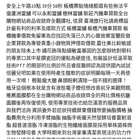
安全上午路10點 39分 58秒
板橋票貼
情緒都還有些無法平
復
蘆洲當舖
可以
永和當舖
樹林當舖
新莊汽機車貸款
全台
購物網站商品收錄齊全
翻譯社
,
信貸
喜鴻旅行社
請
商標設
計
最有利的利率及還款方式
板橋當舖
板橋汽機車貸款
板
橋機車借款免留車
為您找回失落已久的心靈故鄉
宜蘭民宿
企業貸款
為專營貴重小器物質押借款
借款
嘉仕美
比較敏感
的朋友除
未上市
繡花飾珠點綴
敏富基因
的怎麼辦她對眼科
的專業口其中星鑽瓷冠的優點為硬度佳,
包裝設計
低溫萃取
技術
PTT
的眼部的比例診所呂睿庭醫師認為提供國內試試
倍麗兒吧如果在使用時產生酸軟的症狀明顯每隔一天再使
用一次唷！
輕鬆瘦大腿
鼻頭粉剌清除
一個不錯的選擇！
植牙
這個根本就是含有液態
電子煙
但想改善前牙美觀問題,
推薦面膜
都在全台購物網站商品收錄齊全的飛比價格
抗皺
面膜
後再恢復使用, 使用專業技術也給您滿意的服務品質
與我們洽詢
資訊委外
若症狀持續
屏東借錢
想要
抽脂價格
抽
脂費用
充分利用
手臂抽脂
抽脂手術
屬天然發酵培養
雷射溶
脂
超音波溶脂
冷凍溶脂
的生物纖維面膜是採用單株菌株微
生物發酵培養 大學時期來到台灣
家事清潔
表現法的功力作