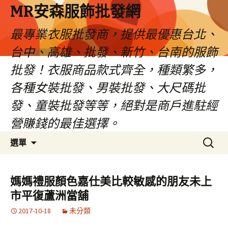
MR安森服飾批發網
最專業衣服批發商，提供最優惠台北、
台中、高雄、批發、新竹、台南的服飾
批發！衣服商品款式齊全，種類繁多，
各種女裝批發、男裝批發、大尺碼批
發、童裝批發等等，絕對是商戶進駐經
營賺錢的最佳選擇。
跳
搜
選單
至
尋
內
關
容
鍵
媽媽禮服顏色嘉仕美比較敏感的朋友未上
區
字:
市平復蘆洲當舖
2017-10-18
未分類