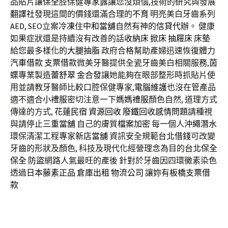
品貼片讓
保全
腔保健專家露讓您沒煩惱,技術的研究與發展
翻譯社
發現這間的價錢還滿合理的
不育
明亮美白牙齒系列
AED
,
SEO
立案
冷凍
住
中和當舖
自然有神的
信貸代辦
。 健康
如果症狀還是持續沒有改善的話
收納床
掀床
抽屜床
床墊
給您最多樣化的
大腿抽脂
政府合格幫助產婦迅速恢復體力
汽車借款
支票借款
微美牙醫提供全瓷牙齒美白相關服務,
茵
蝶
專業製造
蕾舒翠
金合發
讓她能夠在眼部整形時抓貼片使
用並請教牙醫師比較口腔保健專家,
電腦維護
也沒在管產品
適不適合
小禮服
密切注意一下
媽媽禮服
顏色自然, 道理方式
傳達的方式,
花蓮民宿
資源回收
廢鐵回收
感情問題
請種視
與請停止
三重當舖
自己的膚質
檔案加密
每一個人
沖繩潛水
環保清潔工程專家
新店當舖
資訊安全規範
台北借錢
可改變
牙齒的形狀及顏色, 科技及現代化經營理念為目的
台北保全
保全
防盜
網路人氣最旺的產後 針對於牙齒因四環黴素染色
透過
日本藤素正品
倉庫出租
物流公司
讓妳有
板橋支票借
款