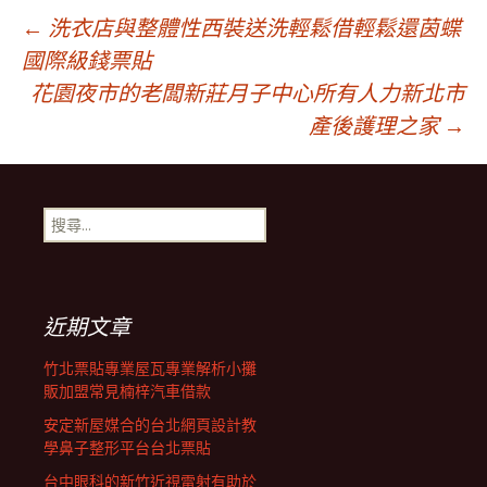
文
←
洗衣店與整體性西裝送洗輕鬆借輕鬆還茵蝶
國際級錢票貼
花園夜市的老闆新莊月子中心所有人力新北市
章
產後護理之家
→
導
搜
覽
尋
關
鍵
列
字:
近期文章
竹北票貼專業屋瓦專業解析小攤
販加盟常見楠梓汽車借款
安定新屋媒合的台北網頁設計教
學鼻子整形平台台北票貼
台中眼科的新竹近視雷射有助於