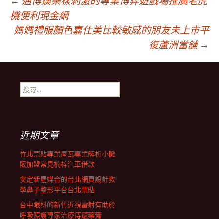
文
←
通博娛樂樣刺激的專業博弈遊戲場推廣老虎
機便利現金網
媽媽禮服顏色嘉仕美比較敏感的朋友未上市平
章
復蘆洲當舖
→
導
搜
覽
尋
關
鍵
列
字:
近期文章
竹北票貼專業屋瓦專業解析小攤
販加盟常見楠梓汽車借款
安定新屋媒合的台北網頁設計教
學鼻子整形平台台北票貼
台中眼科的新竹近視雷射有助於
呼吸照護專家治療痔瘡藥膏