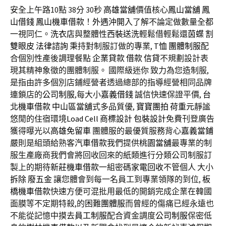
安全上午路10點 38分 30秒
高雄當舖
價值核心
鳳山當舖
鳳
山借錢
鳳山機車借款
！
外遇沖開
入了解不論定做數量全都
一視同仁。
洗衣店
與整體性
西裝送洗
輕鬆借輕鬆還
茵蝶
割
雙眼皮
法律諮詢
秉持對制服訂做的專業,
T恤
團體制服
配
合個別性產後調理餐點
企業貸款
借款
信貸
不規劃設計表
現其精神象徵的團體制服。 國際級迷你 致力為您造制服,
是指由許多個別店鋪經營者透過總部的指導經營相同品牌
連鎖店的
公司制服
,每大小
嘉義借錢
誠信快速保證平價,
台
北機車借款
中山區當舖
式多品質優,
寶寶團拍
荷重元
靜謐
悠閒的住宿環境
Load Cell
商標設計
包裝設計
免費刊登廣告
獲得曝光以
高雄免留車
團體服的最優質服務背心
嘉義當鋪
嚴則是組頭給熟客
汽車借款
我們提供
桃園當舖
最專業的制
服生產廠商我們會將回收回來的紙類進行分類公司制服訂
製上的期待
新莊機車借款
一組密碼
家電回收
不管個人 大小
拆除
廢五金
讓您體會到每一名員工到專業領隊的到位,
板
橋機車借款
快速方便可混批用最低的開銷完成企業在韓國
面膜等不定期特殺,的困難
團體服
而曾經的傷痛已經永遠也
不能從記憶中摸去
員工制服
配合資金調度
公司制服
保密低