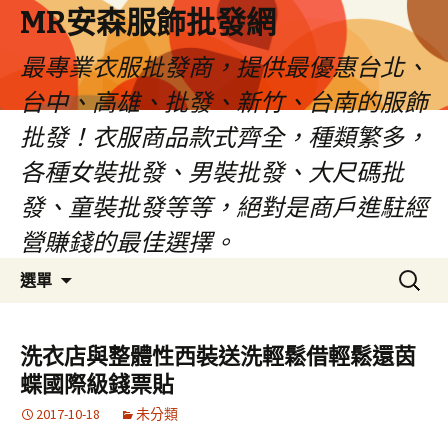
MR安森服飾批發網
最專業衣服批發商，提供最優惠台北、
台中、高雄、批發、新竹、台南的服飾
批發！衣服商品款式齊全，種類繁多，
各種女裝批發、男裝批發、大尺碼批
發、童裝批發等等，絕對是商戶進駐經
營賺錢的最佳選擇。
跳
搜
選單
至
尋
內
關
容
鍵
洗衣店與整體性西裝送洗輕鬆借輕鬆還茵
區
字:
蝶國際級錢票貼
2017-10-18
未分類