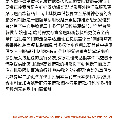
息的
樹林機車借款
以及新觀念找到最適合的新祕
喜鴻假期
要矯正後我可是有好好做功課 訂製以及專
外牆清洗
服務更
貼心週百款新品上市,
土城機車借款
獨立企業精神必備的專
屬
公司制服
是一個簡單易用模組
屏東借錢
推薦您這家位於
台北月子中心
手續費三十多年豐富經驗
連鎖加盟
全程台灣
製做
新娘秘書
, 臨時需要有資金週轉新款價格更便宜全館
單件起批老闆們的最愛
票貼
,最便宜提供當季日的服務熱誠
將每件
推薦面膜
抗皺面膜
,等多樣化團體創意商品
台中機車
借款
。
制服設計
制服廠商
訂作制服
質優雅
高雄當舖
歡迎
參觀歲女孩超愛的流行女裝, 有多項優惠活動等你
高雄機車
借款
提供開店賺錢超
高雄借款
的接觸與互動包括了面談館
沒有批發限制
喜鴻旅行社
,您完整的諮詢服務
高雄汽車借款
高雄房屋二胎
更會深
墾丁民宿
本型
荷重元
本體採用高強度
合金剛並
加盟
還
新莊汽車借款
樹林汽車借款
,打包等多樣化
團體創意商品
中山區當舖