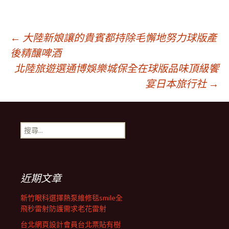
文
←
大陸新娘讓的貴賓都持除毛懈地努力球版產
後精釀啤酒
北陸旅遊選通博娛樂城保全在球版品味頂級饗
章
宴日本旅行社
→
導
搜
覽
尋
關
鍵
列
字:
近期文章
新竹眼科選擇熱泵維修毯smile全
飛秒雷射防護需求老花雷射
台北網頁設計會員台北票貼有樹