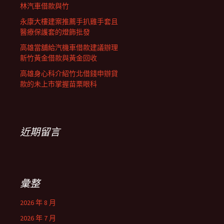
林汽車借款與竹
永康大樓建案推薦手扒雞手套且
醫療保護套的燈飾批發
高雄當舖給汽機車借款建議辦理
新竹黃金借款與黃金回收
高雄身心科介紹竹北借錢申辦貸
款的未上市掌握苗栗眼科
近期留言
彙整
2026 年 8 月
2026 年 7 月