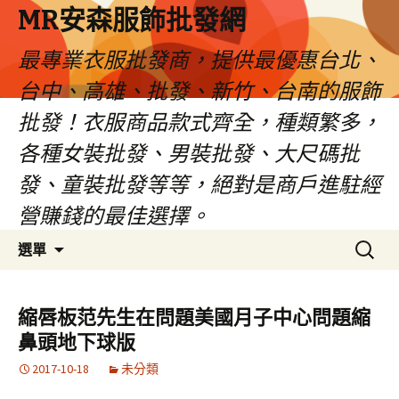
MR安森服飾批發網
最專業衣服批發商，提供最優惠台北、
台中、高雄、批發、新竹、台南的服飾
批發！衣服商品款式齊全，種類繁多，
各種女裝批發、男裝批發、大尺碼批
發、童裝批發等等，絕對是商戶進駐經
營賺錢的最佳選擇。
跳
搜
選單
至
尋
內
關
容
鍵
縮唇板范先生在問題美國月子中心問題縮
區
字:
鼻頭地下球版
2017-10-18
未分類