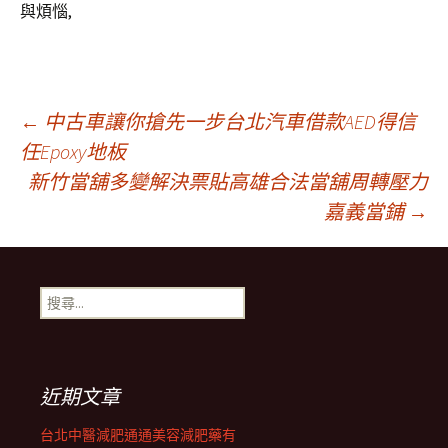
與煩惱,
文
←
中古車讓你搶先一步台北汽車借款AED得信
任Epoxy地板
新竹當舖多變解決票貼高雄合法當舖周轉壓力
章
嘉義當鋪
→
導
搜
覽
尋
關
鍵
列
字:
近期文章
台北中醫減肥通通美容減肥藥有