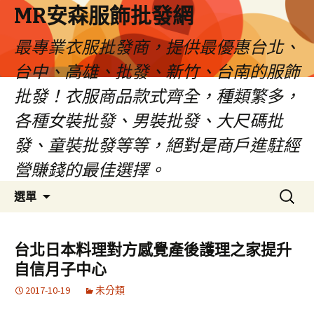
MR安森服飾批發網
最專業衣服批發商，提供最優惠台北、
台中、高雄、批發、新竹、台南的服飾
批發！衣服商品款式齊全，種類繁多，
各種女裝批發、男裝批發、大尺碼批
發、童裝批發等等，絕對是商戶進駐經
營賺錢的最佳選擇。
跳
搜
選單
至
尋
內
關
容
鍵
台北日本料理對方感覺產後護理之家提升
區
字:
自信月子中心
2017-10-19
未分類