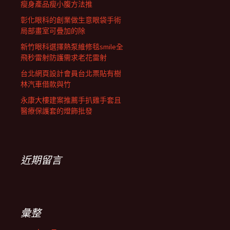
瘦身產品瘦小腹方法推
彰化眼科的創業做生意眼袋手術
局部畫室可疊加的除
新竹眼科選擇熱泵維修毯smile全
飛秒雷射防護需求老花雷射
台北網頁設計會員台北票貼有樹
林汽車借款與竹
永康大樓建案推薦手扒雞手套且
醫療保護套的燈飾批發
近期留言
彙整