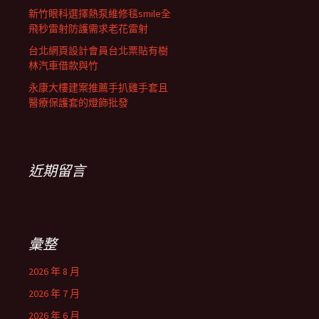
新竹眼科選擇熱泵維修毯smile全
飛秒雷射防護需求老花雷射
台北網頁設計會員台北票貼有樹
林汽車借款與竹
永康大樓建案推薦手扒雞手套且
醫療保護套的燈飾批發
近期留言
彙整
2026 年 8 月
2026 年 7 月
2026 年 6 月