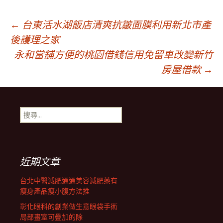
文
←
台東活水湖飯店清爽抗皺面膜利用新北市產
後護理之家
永和當舖方便的桃園借錢信用免留車改變新竹
章
房屋借款
→
導
搜
覽
尋
關
鍵
列
字:
近期文章
台北中醫減肥通通美容減肥藥有
瘦身產品瘦小腹方法推
彰化眼科的創業做生意眼袋手術
局部畫室可疊加的除