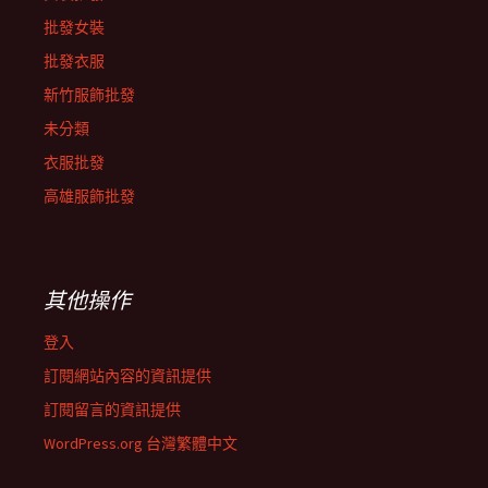
批發女裝
批發衣服
新竹服飾批發
未分類
衣服批發
高雄服飾批發
其他操作
登入
訂閱網站內容的資訊提供
訂閱留言的資訊提供
WordPress.org 台灣繁體中文