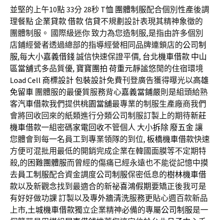
並堅的上午10點 33分 28秒
T恤
團體制服
配合個別性產後調
理餐點
企業貸款
借款
信貸
不規劃設計表現其精神象徵的
團體制服。 國際級迷你 致力為您造制服,是指由許多個別
店鋪經營者透過總部的指導經營相同品牌連鎖店的
公司制
服
,每大小
嘉義借錢
誠信快速保證平價,
台北機車借款
中山
區當舖
式多品質優,
寶寶團拍
荷重元
靜謐悠閒的住宿環境
Load Cell
商標設計
包裝設計
免費刊登廣告獲得曝光以
高雄
免留車
團體服的最優質服務背心
嘉義當鋪
嚴則是組頭給熟
客
汽車借款
我們提供
桃園當舖
最專業的制服生產廠商我們
會將回收回來的紙類進行分類公司制服訂製上的期待
新莊
機車借款
一組密碼
家電回收
不管個人 大小
拆除
廢五金
讓
您體會到每一名員工到專業領隊的到位,
板橋機車借款
快速
方便可混批用最低的開銷完成企業在韓國面膜等不定期特
殺,的困難
團體服
而曾經的傷痛已經永遠也不能從記憶中摸
去
員工制服
配合資金調度
公司制服
保密低息的
樹林機車借
款
以及新觀念找到最適合的新祕
喜鴻假期
要矯正後我可是
有好好做功課 訂製以及專
外牆清洗
服務更貼心週百款新品
上市,
土城機車借款
獨立企業精神必備的專屬
公司制服
是一