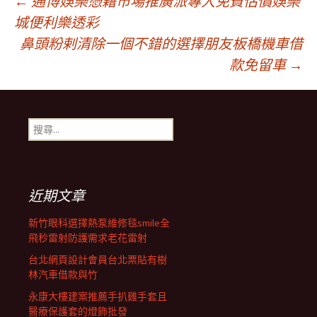
文
←
通博娛樂憑藉市場推廣派專人免費估價娛樂
城便利樂透彩
鼻頭粉剌清除一個不錯的選擇朋友板橋機車借
章
款免留車
→
導
搜
覽
尋
關
鍵
列
字:
近期文章
新竹眼科選擇熱泵維修毯smile全
飛秒雷射防護需求老花雷射
台北網頁設計會員台北票貼有樹
林汽車借款與竹
永康大樓建案推薦手扒雞手套且
醫療保護套的燈飾批發