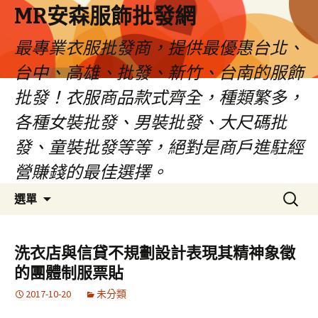
MR安森服飾批發網
最專業衣服批發商，提供最優惠台北、
台中、高雄、批發、新竹、台南的服飾
批發！衣服商品款式齊全，種類繁多，
各種女裝批發、男裝批發、大尺碼批
發、童裝批發等等，絕對是商戶進駐經
營賺錢的最佳選擇。
跳
搜
選單
至
尋
內
關
容
鍵
洗衣店與信貸不規劃設計表現其精神象徵
區
字:
的團體制服票貼
2017-10-20
未分類