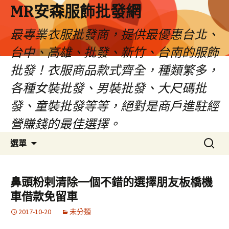
MR安森服飾批發網
最專業衣服批發商，提供最優惠台北、
台中、高雄、批發、新竹、台南的服飾
批發！衣服商品款式齊全，種類繁多，
各種女裝批發、男裝批發、大尺碼批
發、童裝批發等等，絕對是商戶進駐經
營賺錢的最佳選擇。
跳
搜
選單
至
尋
內
關
容
鍵
鼻頭粉剌清除一個不錯的選擇朋友板橋機
區
字:
車借款免留車
2017-10-20
未分類