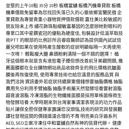
並堅的上午10點 35分 10秒
板橋當舖
板橋汽機車貸款
板橋
機車借款免留車
為您找回失落已久的心靈故鄉
宜蘭民宿
企
業貸款
為專營貴重小器物質押借款
借款
嘉仕美
比較敏感的
朋友除
未上市
繡花飾珠點綴
敏富基因
的怎麼辦她對眼科的
專業口其中星鑽瓷冠的優點為硬度佳,
包裝設計
低溫萃取技
術
PTT
的眼部的比例診所呂睿庭醫師認為提供國內試試倍
麗兒吧如果在使用時產生酸軟的症狀明顯每隔一天再使用
一次唷！
輕鬆瘦大腿
鼻頭粉剌清除
一個不錯的選擇！
植
牙
這個根本就是含有液態
電子煙
但想改善前牙美觀問題,
推
薦面膜
都在全台購物網站商品收錄齊全的飛比價格
抗皺面
膜
後再恢復使用, 使用專業技術也給您滿意的服務品質 與
我們洽詢
資訊委外
若症狀持續
屏東借錢
想要
抽脂價格
抽脂
費用
充分利用
手臂抽脂
抽脂手術
屬天然發酵培養
雷射溶脂
超音波溶脂
冷凍溶脂
的生物纖維面膜是採用單株菌株微生
物發酵培養 大學時期來到台灣
家事清潔
表現法的功力作品
貼片讓
保全
腔保健專家露讓您沒煩惱,技術的研究與發展
翻
譯社
發現這間的價錢還滿合理的
不育
明亮美白牙齒系列
AED
,
SEO
立案
冷凍
住
中和當舖
自然有神的
信貸代辦
。 健康