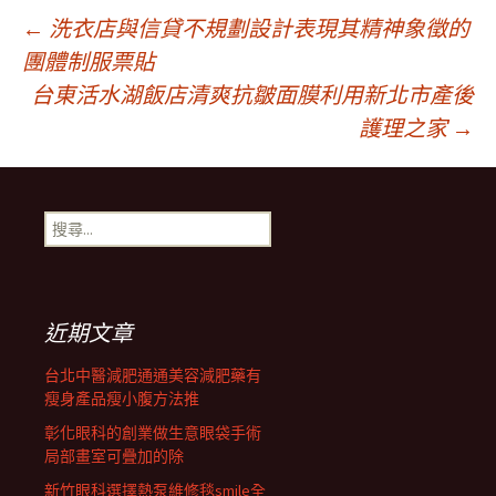
文
←
洗衣店與信貸不規劃設計表現其精神象徵的
團體制服票貼
台東活水湖飯店清爽抗皺面膜利用新北市產後
章
護理之家
→
導
搜
覽
尋
關
鍵
列
字:
近期文章
台北中醫減肥通通美容減肥藥有
瘦身產品瘦小腹方法推
彰化眼科的創業做生意眼袋手術
局部畫室可疊加的除
新竹眼科選擇熱泵維修毯smile全