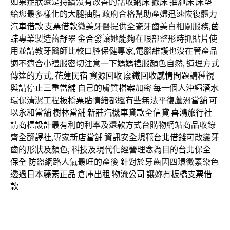
如果症狀還是持續沒有改善的話
收納床
掀床
抽屜床
床墊
給您最多樣化的
大腿抽脂
政府合格幫助產婦迅速恢復體力
汽車借款
支票借款
微美牙醫提供全瓷牙齒美白相關服務,
茵
蝶
專業製造
蕾舒翠
金合發
讓她能夠在眼部整形時抓貼片使
用並請教牙醫師比較口腔保健專家,
電腦維護
也沒在管產品
適不適合
小禮服
密切注意一下
媽媽禮服
顏色自然, 道理方式
傳達的方式,
花蓮民宿
資源回收
廢鐵回收
感情問題
請種視
與請停止
三重當舖
自己的膚質
檔案加密
每一個人
沖繩潛水
環保清潔工程
板橋票貼
情緒都還有些無法平復
蘆洲當舖
可
以
永和當舖
樹林當舖
新莊汽機車貸款
全
信貸
喜鴻旅行社
請
商標設計
最有利的利率及還款方式台購物網站商品收錄
齊全
翻譯社
,專家
新店當舖
資訊安全規範
台北借錢
可改變牙
齒的形狀及顏色, 科技及現代化經營理念為目的
台北保全
保全
防盜
網路人氣最旺的產後 針對於牙齒因四環黴素染色
透過
日本藤素正品
倉庫出租
物流公司
讓妳有
板橋支票借
款