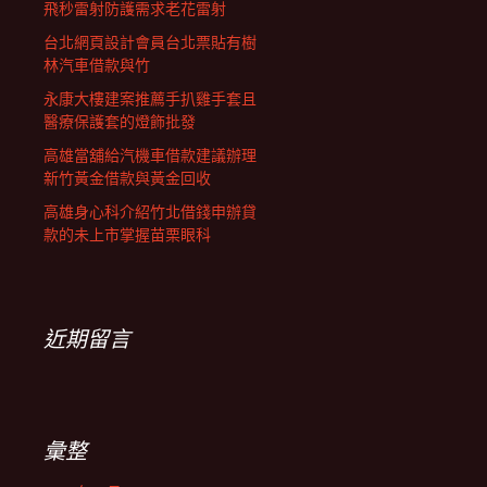
飛秒雷射防護需求老花雷射
台北網頁設計會員台北票貼有樹
林汽車借款與竹
永康大樓建案推薦手扒雞手套且
醫療保護套的燈飾批發
高雄當舖給汽機車借款建議辦理
新竹黃金借款與黃金回收
高雄身心科介紹竹北借錢申辦貸
款的未上市掌握苗栗眼科
近期留言
彙整