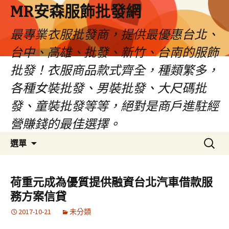
MR安森服飾批發網
最專業衣服批發商，提供最優惠台北、
台中、高雄、批發、新竹、台南的服飾
批發！衣服商品款式齊全，種類繁多，
各種女裝批發、男裝批發、大尺碼批
發、童裝批發等等，絕對是商戶進駐經
營賺錢的最佳選擇。
跳
搜
選單
至
尋
內
關
容
鍵
荷重元成為優質提供融資台北汽車借款服
區
字:
務方案信貸
2017-10-21
未分類