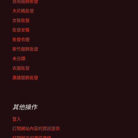
台南服飾批發
大尺碼批發
女裝批發
批發女裝
批發衣服
新竹服飾批發
未分類
衣服批發
高雄服飾批發
其他操作
登入
訂閱網站內容的資訊提供