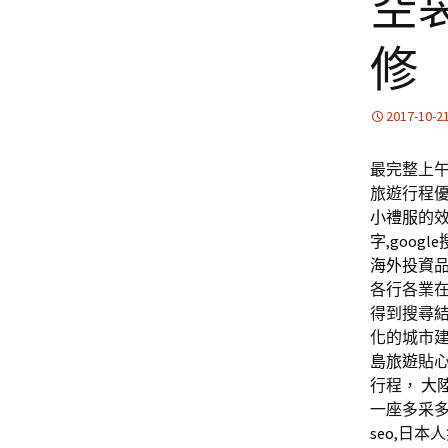
空
修
2017-10-2
最完整上午1
旅遊行程優
小禮服
的
字
,
goog
海外投資
各行各業
得到搜尋
化的城市
島旅遊
貼
行程，
大
一座多采
seo
,日本