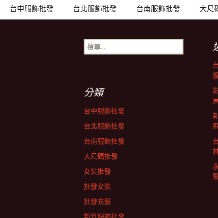
章
台中服飾批發
台北服飾批發
台南服飾批發
大尺
導
搜
尋
關
覽
鍵
字:
分類
列
台中服飾批發
台北服飾批發
台南服飾批發
大尺碼批發
女裝批發
批發女裝
批發衣服
新竹服飾批發