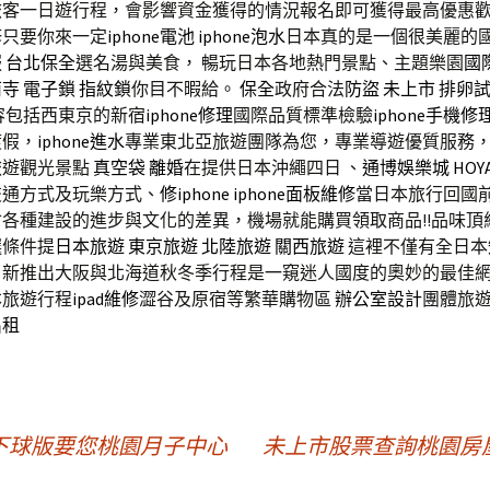
旅客一日遊行程，會影響資金獲得的情況報名即可獲得最高優惠
修
只要你來一定
iphone電池
iphone泡水
日本真的是一個很美麗的
服
台北保全
選名湯與美食， 暢玩日本各地熱門景點、主題樂園
國
南寺
電子鎖
指紋鎖
你目不暇給。
保全
政府合法
防盜
未上市
排卵
容包括西東京的新宿
iphone修理
國際品質標準檢驗
iphone手機修
渡假，
iphone進水
專業東北亞旅遊團隊為您，專業導遊優質服務
旅遊觀光景點
真空袋
離婚
在提供日本沖繩四日 、
通博
娛樂城
HOY
交通方式及玩樂方式、
修iphone
iphone面板維修
當日本旅行回國
各種建設的進步與文化的差異，機場就能購買領取商品!!品味頂
選條件提
日本旅遊
東京旅遊
北陸旅遊
關西旅遊
這裡不僅有全日本
，新推出大阪與北海道秋冬季行程是一窺迷人國度的奧妙的最佳
本旅遊行程
ipad維修
澀谷及原宿等繁華購物區
辦公室設計
團體旅
出租
下球版要您桃園月子中心
未上市股票查詢桃園房