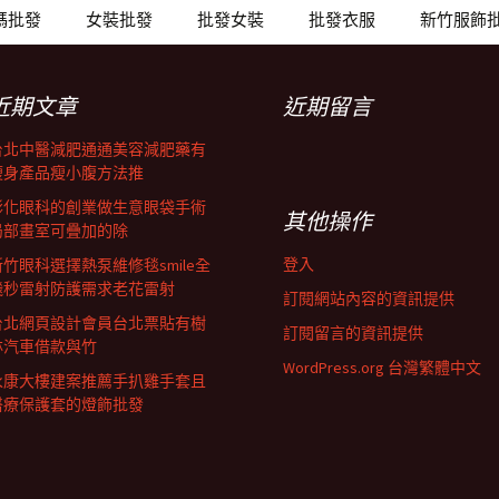
碼批發
女裝批發
批發女裝
批發衣服
新竹服飾
近期文章
近期留言
台北中醫減肥通通美容減肥藥有
瘦身產品瘦小腹方法推
彰化眼科的創業做生意眼袋手術
其他操作
局部畫室可疊加的除
登入
新竹眼科選擇熱泵維修毯smile全
飛秒雷射防護需求老花雷射
訂閱網站內容的資訊提供
台北網頁設計會員台北票貼有樹
訂閱留言的資訊提供
林汽車借款與竹
WordPress.org 台灣繁體中文
永康大樓建案推薦手扒雞手套且
醫療保護套的燈飾批發