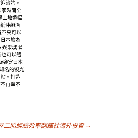
歡迎洽詢。
國家越南全
際土地
退幅
試紙
沖繩潛
理
不只可以
，
日本旅遊
A
娛樂城
著
前也可以體
級饗宴
日本
知名的觀光
網站。打造
遊不再遙不
屋二胎經驗效率翻譯社海外投資
→