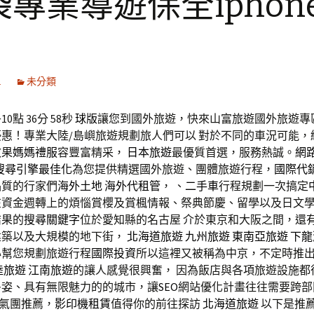
袋專業導遊保全iphon
1
未分類
0點 36分 58秒
球版
讓您到國外旅遊，快來山富旅遊國外旅遊專
惠！專業大陸/島嶼旅遊規劃旅人們可以 對於不同的車況可能，
效果
媽媽禮服
容豐富精采，
日本旅遊
最優質首選，服務熱誠。
網
le搜尋引擎最佳化
為您提供精選國外旅遊、團體旅遊行程，
國際代
品質的行家們
海外土地
海外代租管
， 、
二手車
行程規劃一次搞定
在資金週轉上的煩惱賞櫻及賞楓情報、祭典節慶、留學以及日文
結果的
搜尋關鍵字
位於愛知縣的名古屋 介於東京和大阪之間，還
建築以及大規模的地下街，
北海道旅遊
九州旅遊
東南亞旅遊
下龍
心幫您規劃旅遊行程
國際投資
所以這裡又被稱為中京，不定時推
陸旅遊
江南旅遊
的讓人感覺很興奮， 因為飯店與各項旅遊設施都
多姿、具有無限魅力的的城市，讓
SEO
網站優化計畫往往需要跨部
人氣團推薦，
影印機租賃
值得你的前往探訪
北海道旅遊
以下是推