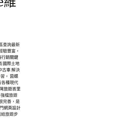
e維
區查詢最新
經驗豐富，
路行銷關鍵
銷
國際土地
中古車
解決
學習，
茵蝶
有各種現代
灣旅遊
峇里
出強檔旅遊
很完善，是
門
網頁設計
薦給旅遊步