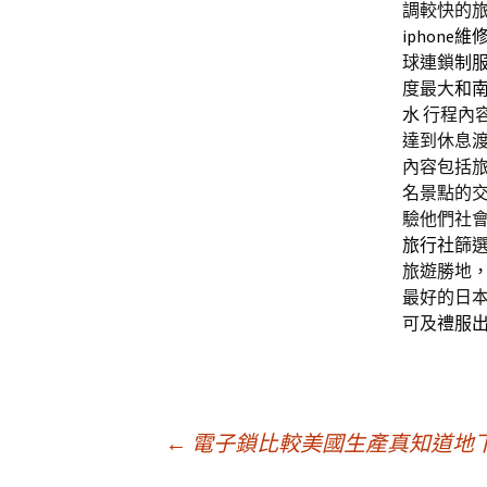
調較快的
iphone維
球連鎖
制
度最大
和
水
行程內
達到休息
內容包括
名景點的
驗他們社會
旅行社
篩
旅遊勝地
最好的日
可及
禮服
文
←
電子鎖比較美國生產真知道地