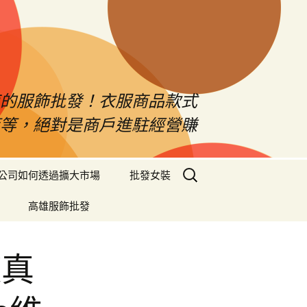
南的服飾批發！衣服商品款式
等等，絕對是商戶進駐經營賺
搜
公司如何透過擴大市場
批發女裝
尋
關
高雄服飾批發
鍵
字:
遊真