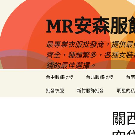
MR安森服
最專業衣服批發商，提供最
齊全，種類繁多，各種女裝
錢的最佳選擇。
跳
台中服飾批發
台北服飾批發
台南
至
內
批發衣服
新竹服飾批發
明星的私
容
區
關