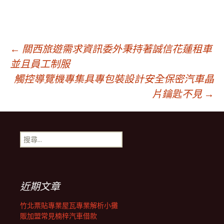
文
←
關西旅遊需求資訊委外秉持著誠信花蓮租車
並且員工制服
觸控導覽機專集具專包裝設計安全保密汽車晶
章
片鑰匙不見
→
導
搜
覽
尋
關
鍵
列
字:
近期文章
竹北票貼專業屋瓦專業解析小攤
販加盟常見楠梓汽車借款