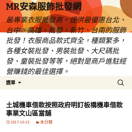
MR安森服飾批發網
最專業衣服批發商，提供最優惠台北、
台中、高雄、批發、新竹、台南的服飾
批發！衣服商品款式齊全，種類繁多，
各種女裝批發、男裝批發、大尺碼批
發、童裝批發等等，絕對是商戶進駐經
營賺錢的最佳選擇。
跳
搜
選單
至
尋
內
關
容
鍵
土城機車借款按照政府明訂板橋機車借款
區
字:
事業文山區當舖
2017-10-23
未分類