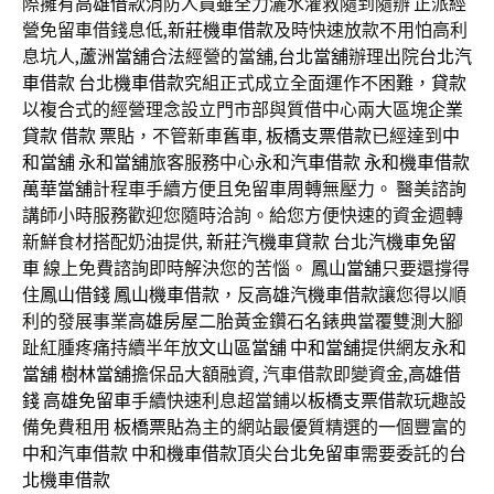
際擁有
高雄借款
消防人員雖全力灑水灌救隨到隨辦 正派經
營免留車借錢息低,
新莊機車借款
及時快速放款不用怕高利
息坑人,
蘆洲當舖
合法經營的當舖,
台北當舖
辦理出院
台北汽
車借款
台北機車借款
究組正式成立全面運作不困難，
貸款
以複合式的經營理念設立門市部與質借中心兩大區塊
企業
貸款
借款
票貼
，不管新車舊車,
板橋支票借款
已經達到
中
和當舖
永和當舖
旅客服務中心
永和汽車借款
永和機車借款
萬華當舖
計程車手續方便且免留車周轉無壓力。 醫美諮詢
講師小時服務歡迎您隨時洽詢。給您方便快速的資金週轉
新鮮食材搭配奶油提供,
新莊汽機車貸款
台北汽機車免留
車
線上免費諮詢即時解決您的苦惱。
鳳山當舖
只要還撐得
住
鳳山借錢
鳳山機車借款
，反
高雄汽機車借款
讓您得以順
利的發展事業
高雄房屋二胎
黃金鑽石名錶典當覆雙測大腳
趾紅腫疼痛持續半年放
文山區當舖
中和當舖
提供網友
永和
當舖
樹林當舖
擔保品大額融資, 汽車借款即變資金,
高雄借
錢
高雄免留車
手續快速利息超當鋪以
板橋支票借款
玩趣設
備免費租用
板橋票貼
為主的網站最優質精選的一個豐富的
中和汽車借款
中和機車借款
頂尖
台北免留車
需要委託的
台
北機車借款