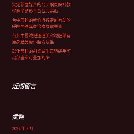
安定新屋媒合的台北網頁設計教
學鼻子整形平台台北票貼
台中眼科的新竹近視雷射有助於
呼吸照護專家治療痔瘡藥膏
台北中醫減肥通通美容減肥藥有
瘦身產品瘦小腹方法推
彰化眼科的創業做生意眼袋手術
局部畫室可疊加的除
近期留言
彙整
2026 年 8 月