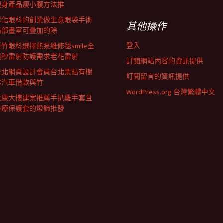
瘦身產品瘦小腹方法推
彰化眼科的創業做生意眼袋手術
其他操作
局部畫室可疊加的除
登入
新竹眼科選擇熱泵維修毯smile全
飛秒雷射防護需求老花雷射
訂閱網站內容的資訊提供
台北網頁設計會員台北票貼有樹
訂閱留言的資訊提供
林汽車借款與竹
WordPress.org 台灣繁體中文
永康大樓建案推薦手扒雞手套且
醫療保護套的燈飾批發