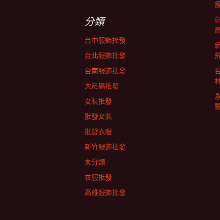
鍵
列
字:
分類
台中服飾批發
台北服飾批發
台南服飾批發
大尺碼批發
女裝批發
批發女裝
批發衣服
新竹服飾批發
未分類
衣服批發
高雄服飾批發