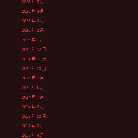
2025 年 5 月
2025 年 4 月
2025 年 3 月
2025 年 2 月
2025 年 1 月
2024 年 12 月
2024 年 11 月
2024 年 10 月
2024 年 9 月
2024 年 8 月
2024 年 7 月
2024 年 6 月
2017 年 10 月
2017 年 9 月
2017 年 4 月