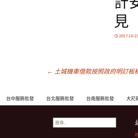
計
見
2017-10-2
文
←
土城機車借款按照政府明訂板
章
台中服飾批發
台北服飾批發
台南服飾批發
大尺
導
搜
尋
覽
關