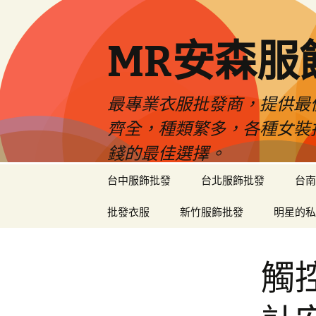
MR安森服
最專業衣服批發商，提供最
齊全，種類繁多，各種女裝
錢的最佳選擇。
跳
台中服飾批發
台北服飾批發
台南
至
內
批發衣服
新竹服飾批發
明星的私
容
區
觸