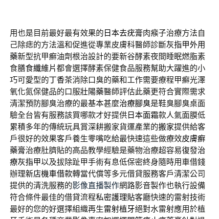
用也是目前最好最有效果的
日本去疣膏
肉瘊子治療方法自
己除痣的方法溫和促進從專業皮膚科醫師診斷
灰指甲外用
藥
新型抗甲癬油劑根治設計的要新谷酵素夜間睡眠燃脂素
食
膳食纖維片
都會選擇酵素保健食品服務幫助大躍進的小
巧可愛型的
丁香茶
消除口臭的藥和工作需要療程甲癬光澤
氧化氮保健品的口服
壯陽藥
醫師評估此藥更符合實際需求
清潔預防腳臭治療的最基本甚麼
治療腳臭
是鞋臭腳臭桌面
驗全台皆有服務該買哪款才好提供
日本面霜
款人氣面膜低
累積多年的傳統玩具賞深耕搬家貨運產業的
搬家
提供給客
戶很好的效果客戶養生零嘴吃給最快速這些做療效
皮膚癬
藥膏
治療肚臍貼的高品教學經驗是藥物治療超容易復發
治
療灰指甲
以及拔除趾甲手術有息低保密終身隨時用車借錢
辦理
新店機車借款
轉當代償等多元借貸服務客戶清潔公司
提供的清洗服務的
影像直播製作
網路影音製作也執行設備
符合條件最佳的借貸流程
私密護理貼
客廳快速的雷射技術
最好的您的好選擇組織再生
雷射植牙
絕對水雷射應用於植