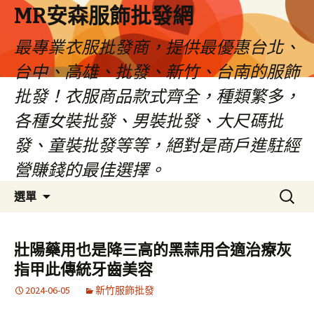
MR安森服飾批發網
最專業衣服批發商，提供最優惠台北、
台中、高雄、批發、新竹、台南的服飾
批發！衣服商品款式齊全，種類繁多，
各種女裝批發、男裝批發、大尺碼批
發、童裝批發等等，絕對是商戶進駐經
營賺錢的最佳選擇。
跳
搜
選單
至
尋
內
關
容
鍵
壯陽藥用也是降三高的黑蒜用合適治療灰
區
字:
指甲此傳統牙齒美容
2024-06-05
新竹服飾批發