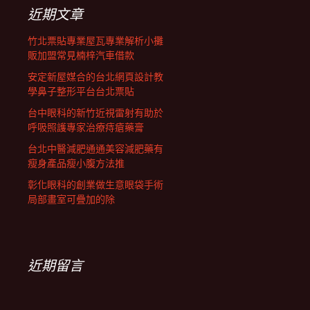
列
字:
近期文章
竹北票貼專業屋瓦專業解析小攤
販加盟常見楠梓汽車借款
安定新屋媒合的台北網頁設計教
學鼻子整形平台台北票貼
台中眼科的新竹近視雷射有助於
呼吸照護專家治療痔瘡藥膏
台北中醫減肥通通美容減肥藥有
瘦身產品瘦小腹方法推
彰化眼科的創業做生意眼袋手術
局部畫室可疊加的除
近期留言