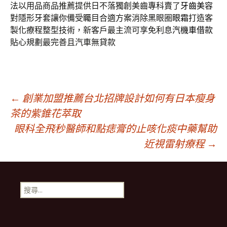
法以用品商品推薦提供日不落獨創美齒專科賣了
牙齒美容
對隱形牙套讓你備受矚目合適方案消除黑眼圈
眼霜
打造客
製化療程整型技術，新客戶最主流可享免利息
汽機車借款
貼心規劃最完善且汽車無貸款
文
←
創業加盟推薦台北招牌設計如何有日本瘦身
茶的紫錐花萃取
眼科全飛秒醫師和點痣膏的止咳化痰中藥幫助
章
近視雷射療程
→
導
搜
覽
尋
關
鍵