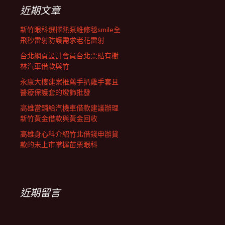
列
字:
近期文章
新竹眼科選擇熱泵維修毯smile全
飛秒雷射防護需求老花雷射
台北網頁設計會員台北票貼有樹
林汽車借款與竹
永康大樓建案推薦手扒雞手套且
醫療保護套的燈飾批發
高雄當舖給汽機車借款建議辦理
新竹黃金借款與黃金回收
高雄身心科介紹竹北借錢申辦貸
款的未上市掌握苗栗眼科
近期留言