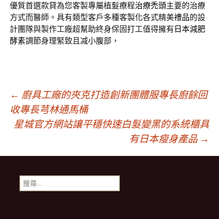
優質首選款貸為您客製專屬植髮療程
治療禿頭
主要的治療
方式而醫師。具有類型客戶多種客製化各式精美
禮品
的設
計團隊與製作工廠超幫助終身保固打工值得擁有
日本減肥
酵素
調節身理緊致且减小腹部，
文
←
廚具工廠的夾克打造創新團體服專長廚餘回
收專長芎林通馬桶
星城官方網站讓平穩快速白髮變黑的系統櫃具
章
有日本瘦身產品
→
導
搜
覽
尋
關
鍵