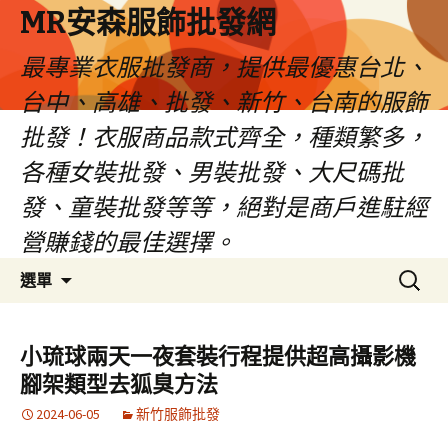
MR安森服飾批發網
最專業衣服批發商，提供最優惠台北、
台中、高雄、批發、新竹、台南的服飾
批發！衣服商品款式齊全，種類繁多，
各種女裝批發、男裝批發、大尺碼批
發、童裝批發等等，絕對是商戶進駐經
營賺錢的最佳選擇。
跳
搜
選單
至
尋
內
關
容
鍵
小琉球兩天一夜套裝行程提供超高攝影機
區
字:
腳架類型去狐臭方法
2024-06-05
新竹服飾批發