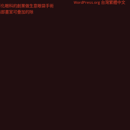
WordPress.org 台灣繁體中文
彰化眼科的創業做生意眼袋手術
局部畫室可疊加的除