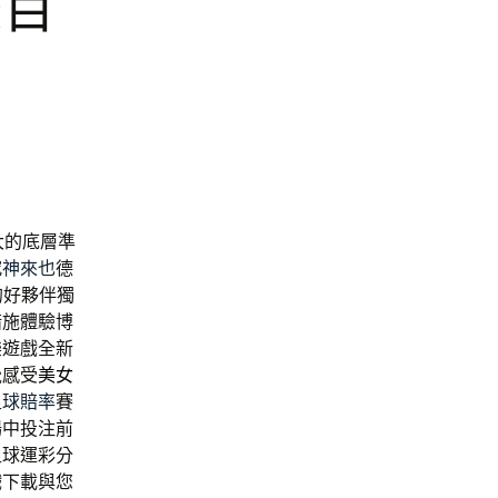
際百
大的底層準
究
神來也
德
的好夥伴獨
措施體驗博
樂遊戲全新
覺感受
美女
足球賠率
賽
場中投注前
足球運彩分
戲下載與您