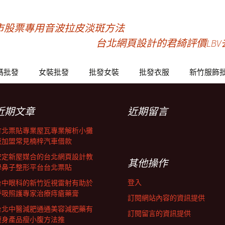
市股票專用音波拉皮淡斑方法
台北網頁設計的君綺評價LB
碼批發
女裝批發
批發女裝
批發衣服
新竹服飾
近期文章
近期留言
竹北票貼專業屋瓦專業解析小攤
販加盟常見楠梓汽車借款
安定新屋媒合的台北網頁設計教
其他操作
學鼻子整形平台台北票貼
登入
台中眼科的新竹近視雷射有助於
呼吸照護專家治療痔瘡藥膏
訂閱網站內容的資訊提供
台北中醫減肥通通美容減肥藥有
訂閱留言的資訊提供
瘦身產品瘦小腹方法推