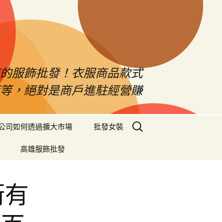
南的服飾批發！衣服商品款式
等等，絕對是商戶進駐經營賺
搜
公司如何透過擴大市場
批發女裝
尋
關
高雄服飾批發
鍵
字:
街有