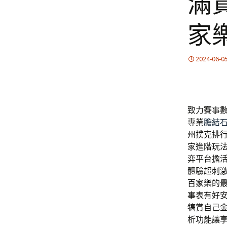
滿
家
2024-06-0
致力賽事
專業
膽結
州撲克排
家進階玩
弈平台擔
體驗超刺
百家樂
的
事表有好
犒賞自己
析功能讓