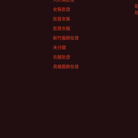
女裝批發
批發女裝
批發衣服
新竹服飾批發
未分類
衣服批發
高雄服飾批發