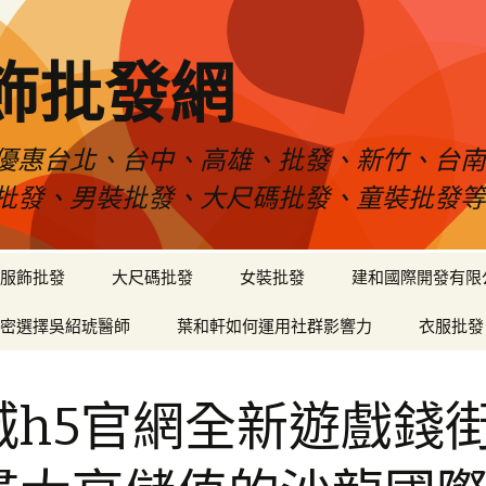
飾批發網
優惠台北、台中、高雄、批發、新竹、台
批發、男裝批發、大尺碼批發、童裝批發
服飾批發
大尺碼批發
女裝批發
建和國際開發有限
密選擇吳紹琥醫師
葉和軒如何運用社群影響力
衣服批發
城h5官網全新遊戲錢