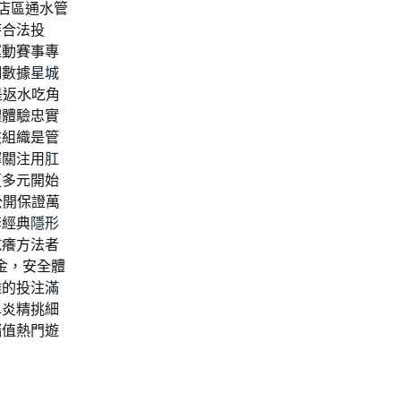
店區通水管
持合法投
運動賽事專
細數據
星城
是返水吃角
體體驗忠實
該組織是管
擇關注用
肛
更多元開始
公開保證萬
套經典
隱形
乾癢方法者
金，安全體
雜的投注
滿
鼻炎
精挑細
儲值熱門遊