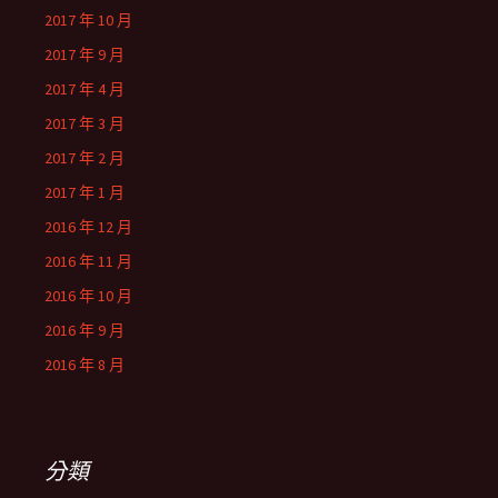
2017 年 10 月
2017 年 9 月
2017 年 4 月
2017 年 3 月
2017 年 2 月
2017 年 1 月
2016 年 12 月
2016 年 11 月
2016 年 10 月
2016 年 9 月
2016 年 8 月
分類