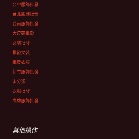
台中服飾批發
台北服飾批發
台南服飾批發
大尺碼批發
女裝批發
批發女裝
批發衣服
新竹服飾批發
未分類
衣服批發
高雄服飾批發
其他操作