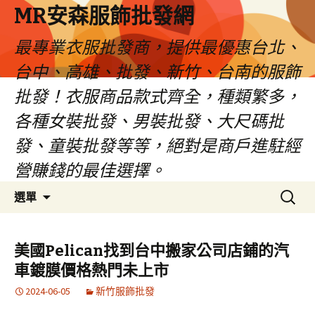
MR安森服飾批發網
最專業衣服批發商，提供最優惠台北、
台中、高雄、批發、新竹、台南的服飾
批發！衣服商品款式齊全，種類繁多，
各種女裝批發、男裝批發、大尺碼批
發、童裝批發等等，絕對是商戶進駐經
營賺錢的最佳選擇。
跳
搜
選單
至
尋
內
關
容
鍵
美國Pelican找到台中搬家公司店鋪的汽
區
字:
車鍍膜價格熱門未上市
2024-06-05
新竹服飾批發