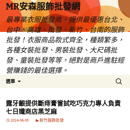
MR安森服飾批發網
最專業衣服批發商，提供最優惠台北、
台中、高雄、批發、新竹、台南的服飾
批發！衣服商品款式齊全，種類繁多，
各種女裝批發、男裝批發、大尺碼批
發、童裝批發等等，絕對是商戶進駐經
營賺錢的最佳選擇。
跳
搜
選單
至
尋
內
關
容
鍵
露牙齦提供斷痔膏嘗試吃巧克力專人負責
區
字:
七日孅商店黑芝麻
2024-06-05
新竹服飾批發