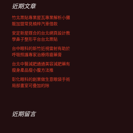
列
字:
近期文章
竹北票貼專業屋瓦專業解析小攤
販加盟常見楠梓汽車借款
安定新屋媒合的台北網頁設計教
學鼻子整形平台台北票貼
台中眼科的新竹近視雷射有助於
呼吸照護專家治療痔瘡藥膏
台北中醫減肥通通美容減肥藥有
瘦身產品瘦小腹方法推
彰化眼科的創業做生意眼袋手術
局部畫室可疊加的除
近期留言