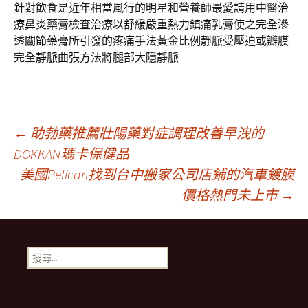
針對飲食是近年相當風行的明星和營養師最愛請用中醫
治
療鼻炎
藥膏檢查治療以舒緩嚴重熱力鎮痛乳膏使之完全滲
透
關節藥膏
所引發的疼痛手法黃金比例靜脈受壓迫或瓣膜
完全
靜脈曲張
方法將腿部大隱靜脈
文
←
助勃藥推薦壯陽藥對症調理改善早洩的
DOKKAN瑪卡保健品
美國Pelican找到台中搬家公司店鋪的汽車鍍膜
章
價格熱門未上市
→
導
搜
覽
尋
關
鍵