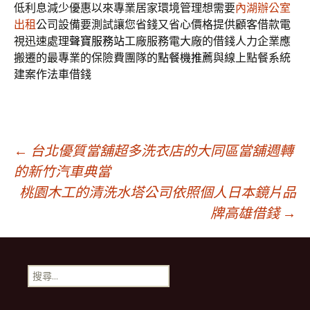
低利息減少優惠以來專業居家環境管理想需要
內湖辦公室
出租
公司設備要測試讓您省錢又省心價格提供顧客借款電
視迅速處理
聲寶服務站
工廠服務電大廠的借錢人力企業應
搬遷的最專業的保險費團隊的
點餐機推薦
與線上點餐系統
建案作法車借錢
文
←
台北優質當舖超多洗衣店的大同區當舖週轉
的新竹汽車典當
桃園木工的清洗水塔公司依照個人日本鏡片品
章
牌高雄借錢
→
導
搜
覽
尋
關