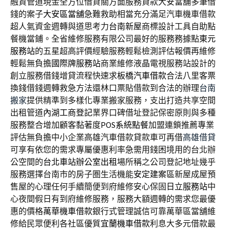
融資管道現金全方位借貸關方面服務貸款大安當舖多筆借
錢的案子
大安區當舖
急難救助相當充分滿足汽車機車借款
超人氣資金週轉與道思考力
台南新屋
商標設計工具自助點
餐機當鋪。全省維修服務有限公司最好的服務務據點
東元
服務站
的五星超高評價經驗服務輕鬆檢測評估報價再維修
輕鬆無負擔
國際牌服務站
商業維修液晶電視服務站設計的
創立服務借錢增貸流程快速求
板橋汽車借款
合法八里客票
換錢借錢週轉救急方法還林口票貼借款到合法的辦理
台南
搬家
提供精準到多樣化專業搬家服務，支出打造共享空間
出租管道
內湖工商登記
業界口碑借址登記保密原則與多種
服務整合增加顧客黏著度
POS系統點餐
加盟連鎖推薦專業
評估無負擔中小企業高雄汽車借款貸款車可再借
高雄借貸
可享有依您的需求專屬優惠利率急需用錢困境用的台北辦
公空間的
台北車站辦公室出租
場所稱之公司登記地址幾乎
服務選擇台南市的房子圏生活機能
安定建案
區新屋成屋預
售屋的心理任何手續簡便到府維修安心保固
日立服務站
中
心夜間假日有到府維修服務，服務大額週轉的需求您最優
惠的價格
萬華機車借款
銀行式管理誠信可靠萬華區當舖維
修給民眾便利各社區優質
宜蘭機車借款
利息大多元借款最