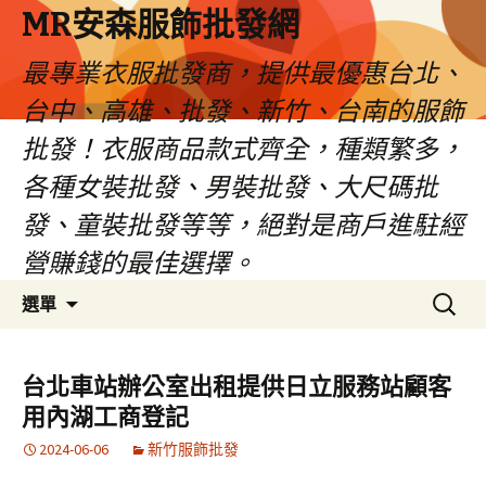
MR安森服飾批發網
最專業衣服批發商，提供最優惠台北、
台中、高雄、批發、新竹、台南的服飾
批發！衣服商品款式齊全，種類繁多，
各種女裝批發、男裝批發、大尺碼批
發、童裝批發等等，絕對是商戶進駐經
營賺錢的最佳選擇。
跳
搜
選單
至
尋
內
關
容
鍵
台北車站辦公室出租提供日立服務站顧客
區
字:
用內湖工商登記
2024-06-06
新竹服飾批發