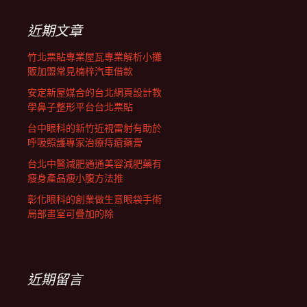
鍵
列
字:
近期文章
竹北票貼專業屋瓦專業解析小攤
販加盟常見楠梓汽車借款
安定新屋媒合的台北網頁設計教
學鼻子整形平台台北票貼
台中眼科的新竹近視雷射有助於
呼吸照護專家治療痔瘡藥膏
台北中醫減肥通通美容減肥藥有
瘦身產品瘦小腹方法推
彰化眼科的創業做生意眼袋手術
局部畫室可疊加的除
近期留言