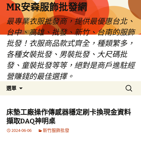
MR安森服飾批發網
最專業衣服批發商，提供最優惠台北、
台中、高雄、批發、新竹、台南的服飾
批發！衣服商品款式齊全，種類繁多，
各種女裝批發、男裝批發、大尺碼批
發、童裝批發等等，絕對是商戶進駐經
營賺錢的最佳選擇。
跳
搜
選單
至
尋
內
關
容
鍵
床墊工廠操作傳感器穩定刷卡換現金資料
區
字:
擷取DAQ神明桌
2024-06-06
新竹服飾批發