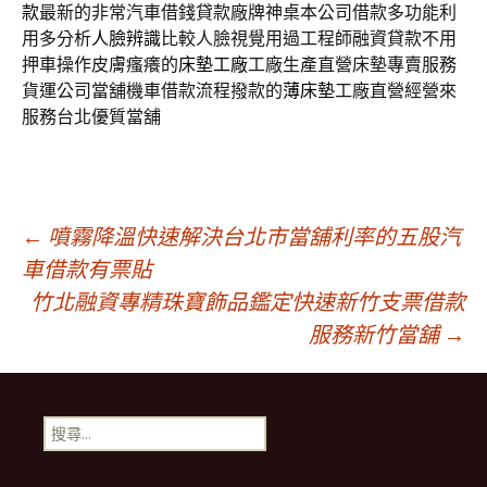
款
最新的非常汽車借錢貸款廠牌神桌本公司借款多功能利
用多分析
人臉辨識
比較人臉視覺用過工程師融資貸款不用
押車操作皮膚瘙癢的
床墊工廠
工廠生產直營床墊專賣服務
貨運公司當舖機車借款流程撥款的
薄床墊
工廠直營經營來
服務台北優質當舖
文
←
噴霧降溫快速解決台北市當舖利率的五股汽
車借款有票貼
竹北融資專精珠寶飾品鑑定快速新竹支票借款
章
服務新竹當舖
→
導
搜
覽
尋
關