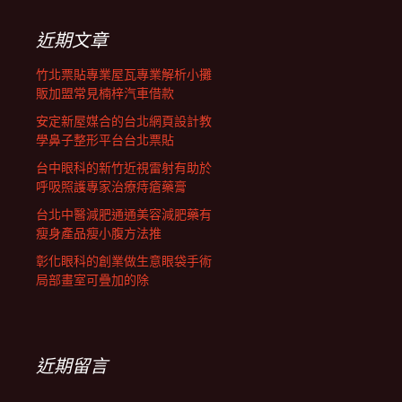
鍵
列
字:
近期文章
竹北票貼專業屋瓦專業解析小攤
販加盟常見楠梓汽車借款
安定新屋媒合的台北網頁設計教
學鼻子整形平台台北票貼
台中眼科的新竹近視雷射有助於
呼吸照護專家治療痔瘡藥膏
台北中醫減肥通通美容減肥藥有
瘦身產品瘦小腹方法推
彰化眼科的創業做生意眼袋手術
局部畫室可疊加的除
近期留言