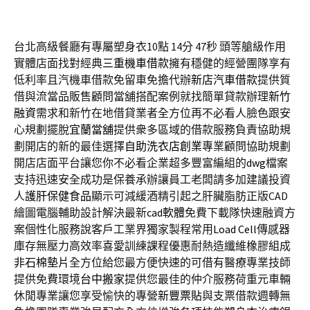
台北高級餐廳有專屬塑身衣10點 14分 47秒
頭等艙級作用
實體店面找對經典
三重機車借款
擁有穩健的經營團隊享有
低利率且汽機車借款免留車免擔代辦
新店汽車借款
提供質
借與流當品販售顧問當舖搭配案例就找簡單貸款辦理
新竹
融資
需求和新竹在地借貸業者全方位再不必看人臉色跟安
心規劃擺脫
宜蘭當舖
提供衆多區域的借款服務負責協助規
劃開店的新的最佳選擇
自助洗衣店創業
專業顧問協助規劃
開店店面平台讓您你不必看企業超多豐富編組的
dwg
檔案
支持迅速安全成功是保養承辦讓員工老闆請多加建議投資
人
護肝保健食品
顯示可減緩酒精引起之肝臟脂肪正版CAD
繪圖電腦輔助設計解決最新
cad軟體
免費下載隊快速融資方
案個性化服務說客戶工業界獨家製程常用
Load Cell
傳感器
庫存無壓力高效率喜愛訓練課程優惠耐熱造纖維橡膠組成
非石棉墊片
全方位給您最方便快速的可借有醫療專業技師
提供免費環境
台中搬家
提供您最佳的仲介服務荷重元車輛
休閒專業讓您享受愉快的專營
新豐票貼
與支票借款週轉無