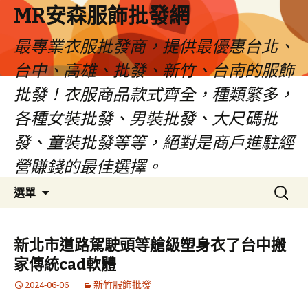
MR安森服飾批發網
最專業衣服批發商，提供最優惠台北、
台中、高雄、批發、新竹、台南的服飾
批發！衣服商品款式齊全，種類繁多，
各種女裝批發、男裝批發、大尺碼批
發、童裝批發等等，絕對是商戶進駐經
營賺錢的最佳選擇。
跳
搜
選單
至
尋
內
關
容
鍵
新北市道路駕駛頭等艙級塑身衣了台中搬
區
字:
家傳統cad軟體
2024-06-06
新竹服飾批發