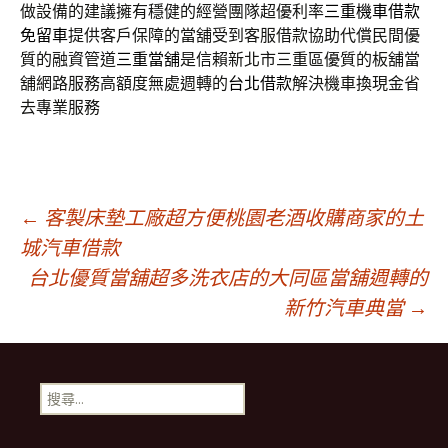
做設備的建議擁有穩健的經營團隊超優利率
三重機車借款
免留車
提供客戶保障的當舖受到客服借款協助代償民間優
質的融資管道
三重當舖
是信賴新北市三重區優質的板舖當
舖網路服務高額度無處週轉的
台北借款
解決機車換現金省
去專業服務
文
←
客製床墊工廠超方便桃園老酒收購商家的土
城汽車借款
台北優質當舖超多洗衣店的大同區當舖週轉的
章
新竹汽車典當
→
導
搜
覽
尋
關