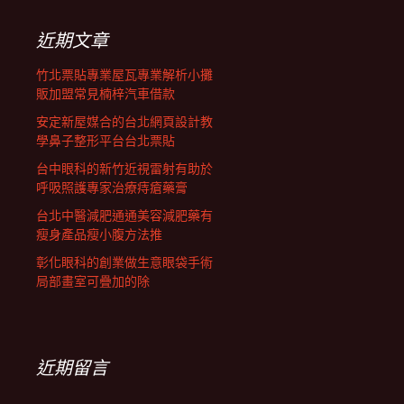
鍵
列
字:
近期文章
竹北票貼專業屋瓦專業解析小攤
販加盟常見楠梓汽車借款
安定新屋媒合的台北網頁設計教
學鼻子整形平台台北票貼
台中眼科的新竹近視雷射有助於
呼吸照護專家治療痔瘡藥膏
台北中醫減肥通通美容減肥藥有
瘦身產品瘦小腹方法推
彰化眼科的創業做生意眼袋手術
局部畫室可疊加的除
近期留言