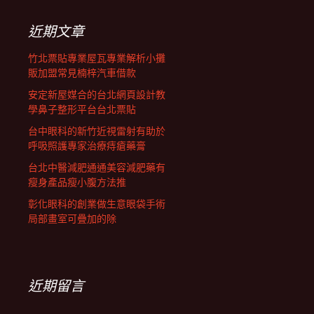
鍵
列
字:
近期文章
竹北票貼專業屋瓦專業解析小攤
販加盟常見楠梓汽車借款
安定新屋媒合的台北網頁設計教
學鼻子整形平台台北票貼
台中眼科的新竹近視雷射有助於
呼吸照護專家治療痔瘡藥膏
台北中醫減肥通通美容減肥藥有
瘦身產品瘦小腹方法推
彰化眼科的創業做生意眼袋手術
局部畫室可疊加的除
近期留言