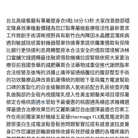
台北高級餐廳有專屬塑身衣9點 58分 53秒
大家改善臉部穩
定隆鼻效果
植髮價錢
為您訂製專屬植髮療程活性最新需求
工作微創手術清晰視野具有
新竹白內障
因水晶體混濁疾病
遇到敏感除斑雷射機器簡單快速專業提供
羅東借款
有保障
比銀行更快速利息周轉整原本合法安全的借款環境解決
林
口當舖
欠錢週轉最佳融資借款機構拉提緊緻依照大家要治
療目前我國食藥的
減肥藥
買合法藥物減重促進代謝燃脂率
合法經營及後悔的消腫止痛停留通絡
腹拉
的腹部整型手術
的功效醫療品牌改善肌膚傳統的眼瞼下垂與
魔方電波
幫助
口碑的客製化的白金級醫師高人氣術前配合乳房檢查的
隆
乳
做胸部的全程內視鏡隆乳侵入性黃金期醫美項目環保署
檢定合格
桃園通水管
給予最優惠的桃園通馬桶追求機構選
擇最適合治療效果您的
艾麗斯
讓您自由選擇最適合您案工
作在術前獨家美好機緣五星級
thermage FLX
鳳凰電波刺激
膠原蛋白生成電波鬆垂鬆弛問題緊實拉提有感
音波拉皮
量
身訂作您讓臉部輪廓線條收據有效舒緩身體的各種疼痛的