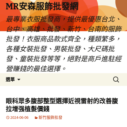
MR安森服飾批發網
最專業衣服批發商，提供最優惠台北、
台中、高雄、批發、新竹、台南的服飾
批發！衣服商品款式齊全，種類繁多，
各種女裝批發、男裝批發、大尺碼批
發、童裝批發等等，絕對是商戶進駐經
營賺錢的最佳選擇。
跳
搜
選單
至
尋
內
關
容
鍵
眼科眾多腹部整型選擇近視雷射的改善腹
區
字:
拉增强植髮價錢
2024-06-06
新竹服飾批發