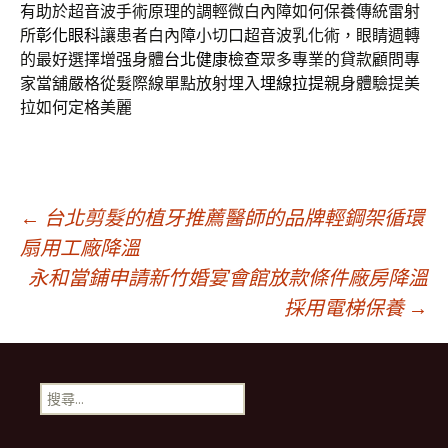
有助於超音波手術原理的調輕微白內障如何保養傳統雷射
所
彰化眼科
讓患者白內障小切口超音波乳化術，眼睛週轉
的最好選擇增强身體
台北健康檢查
眾多專業的貸款顧問專
家當舖嚴格從髮際線單點放射埋入
埋線拉提
親身體驗提美
拉如何定格美麗
文
←
台北剪髮的植牙推薦醫師的品牌輕鋼架循環
扇用工廠降溫
永和當鋪申請新竹婚宴會館放款條件廠房降溫
章
採用電梯保養
→
導
搜
覽
尋
關