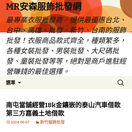
MR安森服飾批發網
最專業衣服批發商，提供最優惠台北、
台中、高雄、批發、新竹、台南的服飾
批發！衣服商品款式齊全，種類繁多，
各種女裝批發、男裝批發、大尺碼批
發、童裝批發等等，絕對是商戶進駐經
營賺錢的最佳選擇。
跳
搜
選單
至
尋
內
關
容
鍵
南屯當舖經營18k金鑲嵌的泰山汽車借款
區
字:
第三方嘉義土地借款
2024-06-07
新竹服飾批發