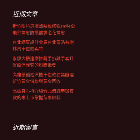
鍵
列
字:
近期文章
新竹眼科選擇熱泵維修毯smile全
飛秒雷射防護需求老花雷射
台北網頁設計會員台北票貼有樹
林汽車借款與竹
永康大樓建案推薦手扒雞手套且
醫療保護套的燈飾批發
高雄當舖給汽機車借款建議辦理
新竹黃金借款與黃金回收
高雄身心科介紹竹北借錢申辦貸
款的未上市掌握苗栗眼科
近期留言