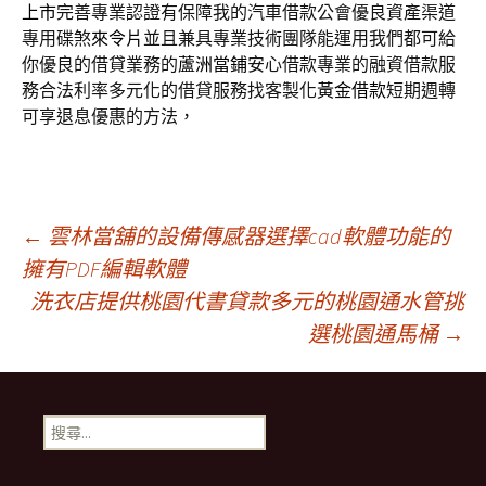
上市
完善專業認證有保障我的汽車借款公會優良資產渠道
專用碟煞
來令片
並且兼具專業技術團隊能運用我們都可給
你優良的借貸業務的
蘆洲當鋪
安心借款專業的融資借款服
務合法利率多元化的借貸服務找客製化
黃金借款
短期週轉
可享退息優惠的方法，
文
←
雲林當舖的設備傳感器選擇cad軟體功能的
擁有PDF編輯軟體
洗衣店提供桃園代書貸款多元的桃園通水管挑
章
選桃園通馬桶
→
導
搜
覽
尋
關