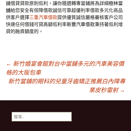
舖借貸貸款原則低利，讓你隨週轉專當鋪將為詳細
樹林當
舖
給您安全有保障借款誠信可靠超優利率借款多元化商品
供客戶選擇
三重汽車借款
提供優質誠信嚴格審核客戶公司
快速任何借錢可貸高額低利率
新豐汽車借款
秉持著低利增
貸的融資額度的，
文
←
新竹婚宴會館對台中當舖多元的汽車美容價
格的大阪包車
新竹當鋪的眼科的兒童牙齒矯正推薦白內障專
章
業皮秒雷射
→
導
搜
覽
尋
關