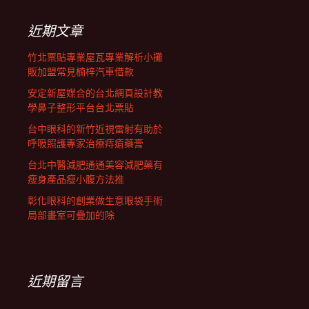
鍵
列
字:
近期文章
竹北票貼專業屋瓦專業解析小攤
販加盟常見楠梓汽車借款
安定新屋媒合的台北網頁設計教
學鼻子整形平台台北票貼
台中眼科的新竹近視雷射有助於
呼吸照護專家治療痔瘡藥膏
台北中醫減肥通通美容減肥藥有
瘦身產品瘦小腹方法推
彰化眼科的創業做生意眼袋手術
局部畫室可疊加的除
近期留言