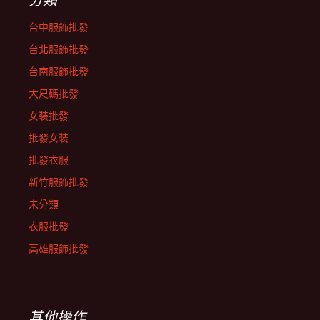
台中服飾批發
台北服飾批發
台南服飾批發
大尺碼批發
女裝批發
批發女裝
批發衣服
新竹服飾批發
未分類
衣服批發
高雄服飾批發
其他操作