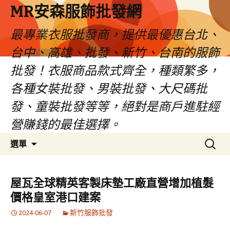
MR安森服飾批發網
最專業衣服批發商，提供最優惠台北、
台中、高雄、批發、新竹、台南的服飾
批發！衣服商品款式齊全，種類繁多，
各種女裝批發、男裝批發、大尺碼批
發、童裝批發等等，絕對是商戶進駐經
營賺錢的最佳選擇。
跳
搜
選單
至
尋
內
關
容
鍵
屋瓦全球精英客製床墊工廠直營增加植髮
區
字:
價格皇室港口建案
2024-06-07
新竹服飾批發