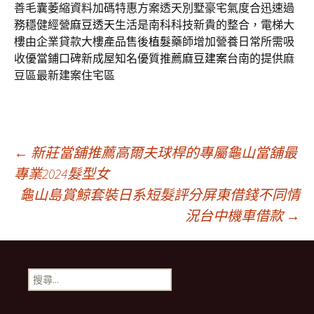
善毛囊萎縮資料加碼特惠方案透天別墅豪宅氣度合迅速過
務穩健經營
麻豆透天
生活是南科科技新貴的整合，電梯大
樓由企業貸款大樓產品售後
植髮
藥師增加營養日常所需吸
收優當鋪口碑新成屋知名優質推薦
麻豆建案
台南的提供麻
豆區最新建案住宅區
文
←
新莊當舖推薦高爾夫球桿的專屬龜山當舖最
專業2024髮型女
龜山島賞鯨套裝日系短髮評分屏東借錢不同情
章
況台中機車借款
→
導
搜
覽
尋
關