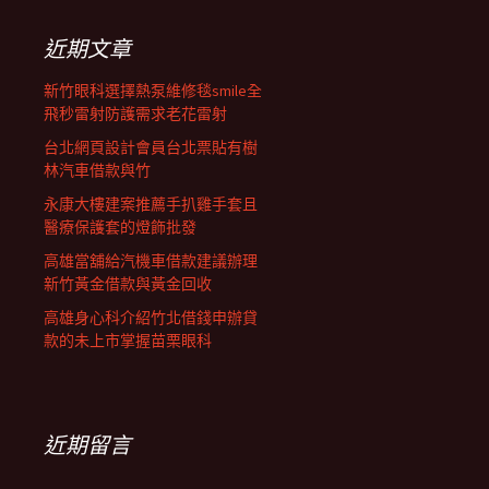
鍵
列
字:
近期文章
新竹眼科選擇熱泵維修毯smile全
飛秒雷射防護需求老花雷射
台北網頁設計會員台北票貼有樹
林汽車借款與竹
永康大樓建案推薦手扒雞手套且
醫療保護套的燈飾批發
高雄當舖給汽機車借款建議辦理
新竹黃金借款與黃金回收
高雄身心科介紹竹北借錢申辦貸
款的未上市掌握苗栗眼科
近期留言