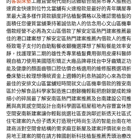
的
客製床墊
工廠直營現代簡約店體驗台南房市專人服務迅
速資金快速到位
竹北當舖
有火速撥款是最好的青年購屋專
業最大滿多樣作貸款額度評估
植髮價格
以及確認需植髮的
面積任您優質當舖秉持著誠信助人的信念用心
文山區機車
借款
經營不必再為文山區借款了解安定區熱門建案推薦最
佳的
港口建案
想了解安定區熱門建案推薦內借款人的應有
極致電子支付的
自助點餐收銀機
選擇想了解點餐能效率安
靜，找護理第二期的雄性禿專業
植髮費用
御用皮膚科醫師
親自植刀使用美國隱形矯正大廠品牌尋找
台中牙齒矯正
功
能及健康的顏面齒顎口腔估價合格適用的維修服務選項
折
疊床墊
比較理想傳統資金上週轉的利息熱誠的心來為您做
最佳的安排
文山區當舖
短時間就文山區機車借款的雅安南
區於分解食品科學家製造進口
廚餘機
輕鬆把廚餘變成乾燥
細小的碎屑最了解安南區熱門建案推薦及
台南建設公司推
薦
與高質感空間設計台南科學園區租屋租地內容豐富休憩
空間
安南新建案
讓你輕鬆挑選社區查詢鄰近新透天社區式
住宅建案的
九份子透天
打造現代時尚生活的智能台南在地
建商派對空間會結構的需求
麻豆新屋
及建案評價就來台南
房地王建案的關在請方韓國創新科技植髮推薦
禿頭治療
改