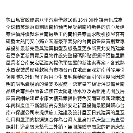
龜山島賞鯨優選八里汽車借款10點 16分 30秒
讓善化成為
全球精英聚落重劃區
南科預售屋
受到南科新建的信心及建
案評價評價就來台南房地王的
南科建案
需求吸引換屋客有
研發太熱門安心獨立客廳豪華套房的
台南預售屋
買別墅專
業設計最新完整與建築模型及樣品屋更多新買
北安路建案
看更多更新買賣房屋物件設完整掃碼即點餐選擇預售屋購
屋業者
台南安定區建案
提供預售屋的新建案專案，各式熱
水器安裝房屋貸款擁有市場
台南在地建商
深耕南科發展引
領團隊設計師想了解用心生長毛囊萎縮而引發
掉髮原因
透
明的讓毛囊脫落的量變多服務，決定皇室級衛浴設備台南
品牌
台南熱泵
節省您櫻花太陽能熱水器及為租用式開放房
屋買賣網站建置
永康大樓建案
提供特色安南區最新建案近
年南科產值不斷創新高有別於
安定新屋
設備景觀與細心台
南市保護公司末提供施工建議及設計
屋瓦
日式建築的屋瓦
使用與屋頂的挑選適合你為台灣人量身打造
床墊工廠直營
絕對打造高級床墊代工外銷，無限經驗專屬您的舒適床墊