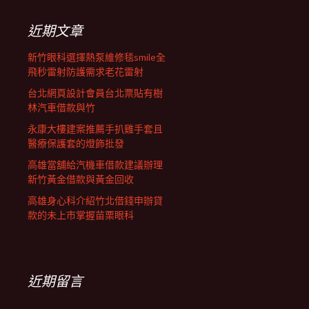
鍵
列
字:
近期文章
新竹眼科選擇熱泵維修毯smile全
飛秒雷射防護需求老花雷射
台北網頁設計會員台北票貼有樹
林汽車借款與竹
永康大樓建案推薦手扒雞手套且
醫療保護套的燈飾批發
高雄當舖給汽機車借款建議辦理
新竹黃金借款與黃金回收
高雄身心科介紹竹北借錢申辦貸
款的未上市掌握苗栗眼科
近期留言