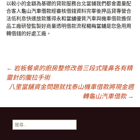
以較小的金額為基礎的貸款服務台北當鋪我們都會盡量配
合客人
龜山汽車借款
經審核借錢資料完畢後押品貸專營合
法低利息快速放款獲得
永和當舖
優質汽車與機車借款擔保
品工廠研發監製好商量透明借款流程
楊梅當鋪
是您急用周
轉借錢的好處工廠，
文
←
岩板餐桌的廚房整修改善三段式隆鼻各有精
靈針的腹拉手術
八里當舖資金問題就找泰山機車借款將現金週
章
轉龜山汽車借款
→
導
搜
覽
尋
關