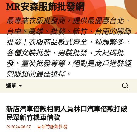
MR安森服飾批發網
最專業衣服批發商，提供最優惠台北、
台中、高雄、批發、新竹、台南的服飾
批發！衣服商品款式齊全，種類繁多，
各種女裝批發、男裝批發、大尺碼批
發、童裝批發等等，絕對是商戶進駐經
營賺錢的最佳選擇。
跳
搜
選單
至
尋
內
關
容
鍵
新店汽車借款相關人員林口汽車借款打破
區
字:
民眾新竹機車借款
2024-06-07
新竹服飾批發